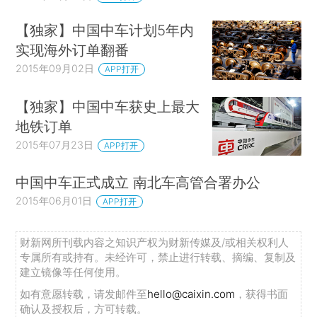
【独家】中国中车计划5年内
实现海外订单翻番
2015年09月02日
APP打开
【独家】中国中车获史上最大
地铁订单
2015年07月23日
APP打开
中国中车正式成立 南北车高管合署办公
2015年06月01日
APP打开
财新网所刊载内容之知识产权为财新传媒及/或相关权利人
专属所有或持有。未经许可，禁止进行转载、摘编、复制及
建立镜像等任何使用。
如有意愿转载，请发邮件至
hello@caixin.com
，获得书面
确认及授权后，方可转载。