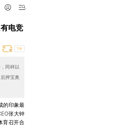
只有电竞
T中
分，同样以
之后押宝奥
成的印象最
CEO张大钟
体育召开合