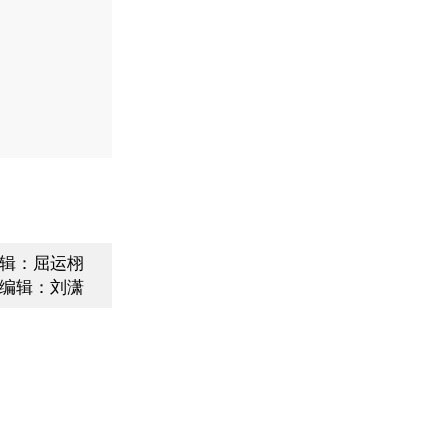
辑：屈运栩
编辑：刘潇