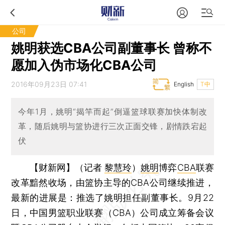
公司
姚明获选CBA公司副董事长 曾称不
愿加入伪市场化CBA公司
2016年09月23日 07:41
English
T中
今年1月，姚明“揭竿而起”倒逼篮球联赛加快体制改
革，随后姚明与篮协进行三次正面交锋，剧情跌宕起
伏
【财新网】（记者
黎慧玲
）
姚明
博弈
CBA
联赛
改革黯然收场，由篮协主导的CBA公司继续推进，
最新的进展是：推选了姚明担任副董事长。9月22
日，中国男篮职业联赛（CBA）公司成立筹备会议