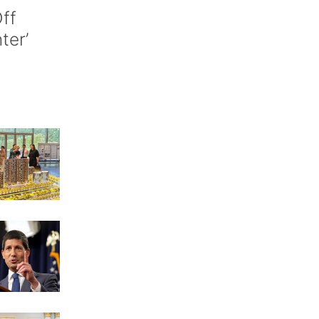
ff
nter’