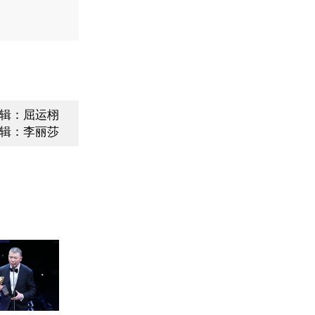
辑：屈运栩
辑：李丽莎