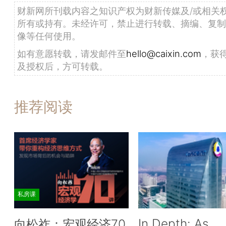
财新网所刊载内容之知识产权为财新传媒及/或相关
所有或持有。未经许可，禁止进行转载、摘编、复制
像等任何使用。
如有意愿转载，请发邮件至
hello@caixin.com
，获
及授权后，方可转载。
推荐阅读
私房课
In Depth: As
向松祚：宏观经济70