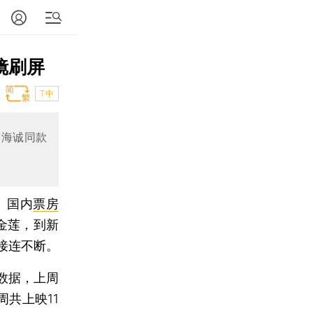
镜刷屏
T中
新海诚同款
27）国内
票房
金莲，到新
接连不断。
数据，上周
周共上映11