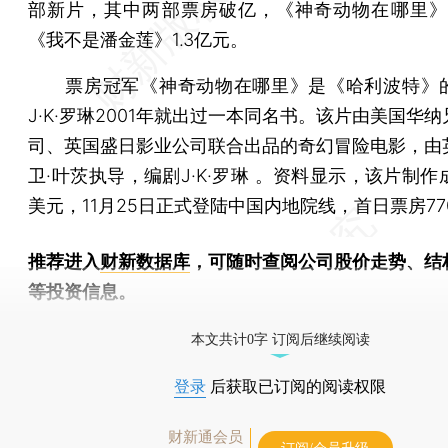
部新片，其中两部票房破亿，《神奇动物在哪里》2
《我不是潘金莲》1.3亿元。
票房冠军《神奇动物在哪里》是《哈利波特》
J·K·罗琳2001年就出过一本同名书。该片由美国华
司、英国盛日影业公司联合出品的奇幻冒险电影，由
卫·叶茨执导，编剧J·K·罗琳 。资料显示，该片制作成
美元，11月25日正式登陆中国内地院线，首日票房77
推荐进入
财新数据库
，可随时查阅公司股价走势、结
等投资信息。
财新机器人产业指数(RII)已发布，
点击了解行业动态
本文共计0字 订阅后继续阅读
登录
后获取已订阅的阅读权限
财新通会员