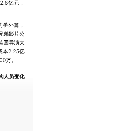
.8亿元，
的番外篇，
纳兄弟影片公
英国导演大
本2.25亿
00万。
构人员变化