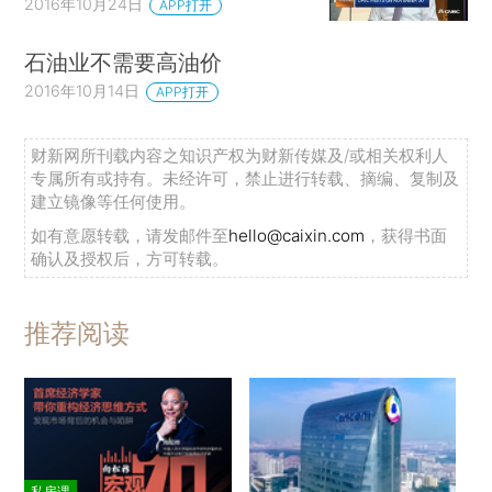
2016年10月24日
APP打开
石油业不需要高油价
2016年10月14日
APP打开
财新网所刊载内容之知识产权为财新传媒及/或相关权利人
专属所有或持有。未经许可，禁止进行转载、摘编、复制及
建立镜像等任何使用。
如有意愿转载，请发邮件至
hello@caixin.com
，获得书面
确认及授权后，方可转载。
推荐阅读
私房课