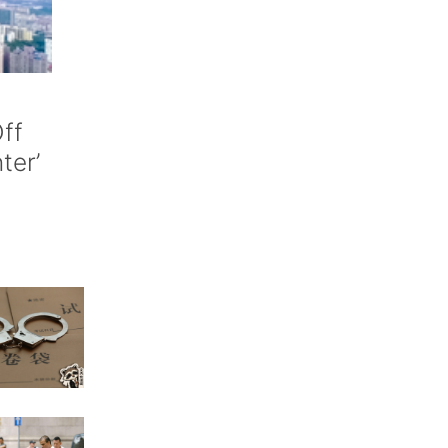
ff
nter’