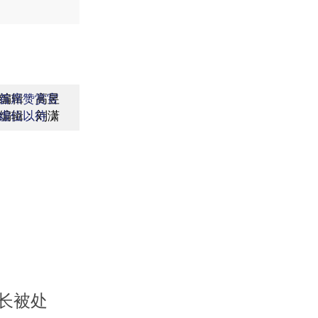
编辑：高昱
首席赞赏官
编辑：刘潇
虚位以待
长被处