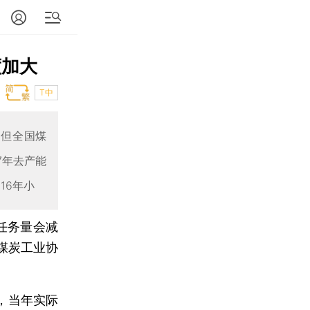
度加大
T中
，但全国煤
7年去产能
16年小
任务量会减
国煤炭工业协
，当年实际