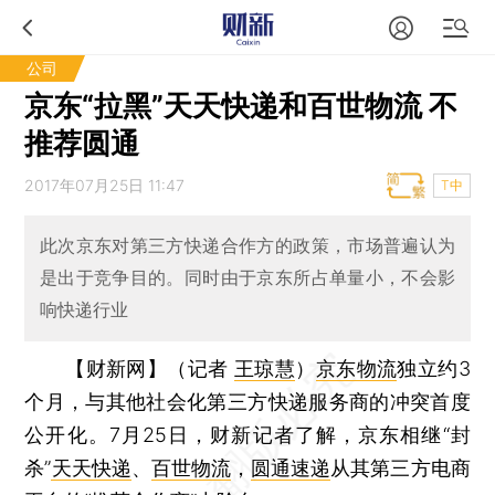
公司
京东“拉黑”天天快递和百世物流 不
推荐圆通
2017年07月25日 11:47
T中
此次京东对第三方快递合作方的政策，市场普遍认为
是出于竞争目的。同时由于京东所占单量小，不会影
响快递行业
【财新网】（记者
王琼慧
）
京东物流
独立约3
个月，与其他社会化第三方快递服务商的冲突首度
公开化。7月25日，财新记者了解，京东相继“封
杀”
天天快递
、
百世物流
，
圆通速递
从其第三方电商