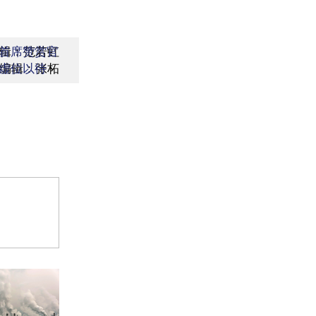
辑：范若虹
首席赞赏官
编辑：张柘
虚位以待