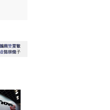
编辑：覃敏
首席赞赏官
：陈华懿子
虚位以待