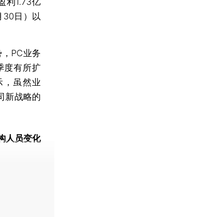
利1.73亿
月30日）以
，PC业务
季度有所扩
示，虽然业
司新战略的
构人员变化