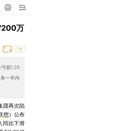
200万
T中
亏损1.29
业务一年内
集团再次陷
联想
）公布
入同比下滑