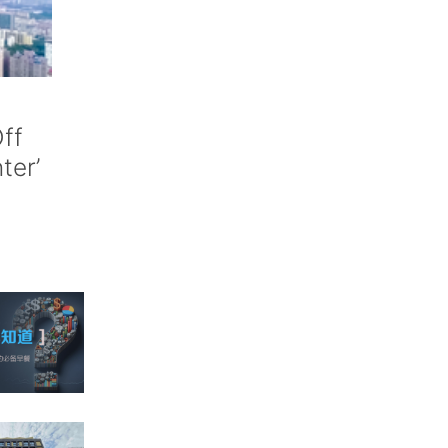
ff
nter’