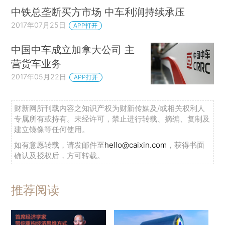
中铁总垄断买方市场 中车利润持续承压
2017年07月25日
APP打开
中国中车成立加拿大公司 主
营货车业务
2017年05月22日
APP打开
财新网所刊载内容之知识产权为财新传媒及/或相关权利人
专属所有或持有。未经许可，禁止进行转载、摘编、复制及
建立镜像等任何使用。
如有意愿转载，请发邮件至
hello@caixin.com
，获得书面
确认及授权后，方可转载。
推荐阅读