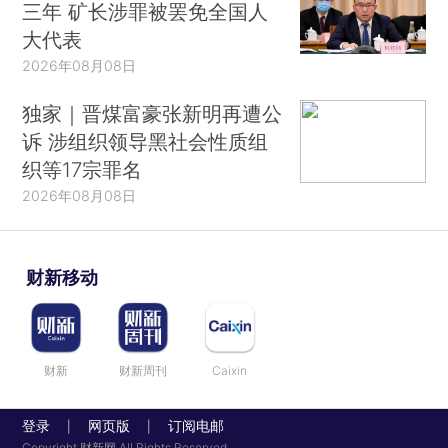
三年 矿长涉罪被罢免全国人
大代表
2026年08月08日
独家｜晋煤富豪张新明再遭公
诉 涉组织领导黑社会性质组
织等17宗罪名
2026年08月08日
财新移动
财新
财新周刊
Caixin
登录
网页版
订阅电邮
|
|
Copyright 财新网 All Rights Reserved