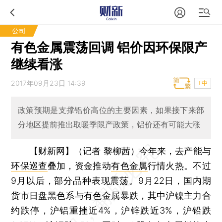
公司
有色金属震荡回调 铝价因环保限产
继续看涨
2017年09月23日 14:39
T中
政策预期是支撑铝价高位的主要因素，如果接下来部
分地区提前推出取暖季限产政策，铝价还有可能大涨
【财新网】（记者 黎柳茜）
今年来，去产能与
环保巡查
叠加，资金推动
有色金属
行情火热。不过
9月以后，部分品种表现震荡。9月22日，国内期
货市日盘黑色系与有色金属暴跌，其中沪镍主力合
约跌停，沪铝重挫近4%，沪锌跌近3%，沪铅跌