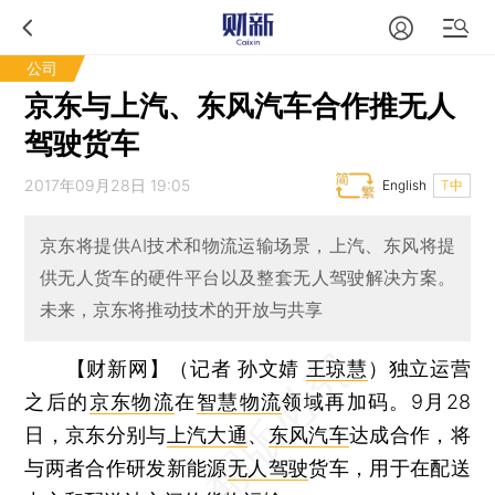
公司
京东与上汽、东风汽车合作推无人
驾驶货车
2017年09月28日 19:05
English
T中
京东将提供AI技术和物流运输场景，上汽、东风将提
供无人货车的硬件平台以及整套无人驾驶解决方案。
未来，京东将推动技术的开放与共享
【财新网】（记者 孙文婧
王琼慧
）
独立运营
之后的
京东物流
在
智慧物流
领域再加码。9月28
日，京东分别与
上汽大通
、
东风汽车
达成合作，将
与两者合作研发新能源
无人驾驶
货车，用于在配送