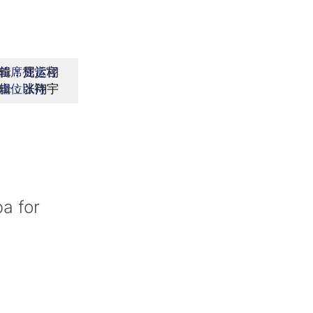
辑：屈运栩
首席赞赏官
辑：张翔宇
虚位以待
a for