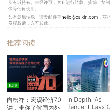
所有或持有。未经许可，禁止进行转载、摘编、复制
像等任何使用。
如有意愿转载，请发邮件至
hello@caixin.com
，获
及授权后，方可转载。
推荐阅读
私房课
In Depth: As
向松祚：宏观经济70
Tencent Lays O
讲，带你了解国内外