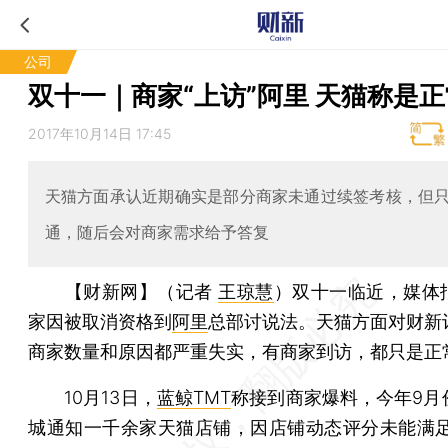
公司
双十一｜商家“上访”阿里 天猫称是
2017年10月14日 17:45
天猫方面承认近期确实是部分商家未通过续签考核，但
通，随后会对商家需求给予答复
【财新网】（记者
王琼慧
）
双十一临近，媒体
家因被取消资格到
阿里
总部讨说法。天猫方面对财新
商家数量和原因都严重失实，有商家到访，都只是正
10月13日，
蓝鲸TMT
称接到商家爆料，今年9月
城通知一千余家天猫店铺，因店铺动态评分未能满足2