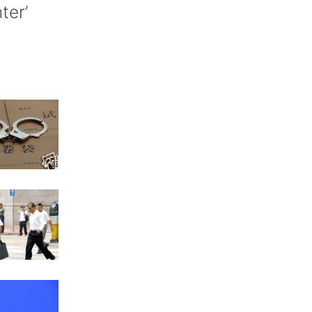
nter’