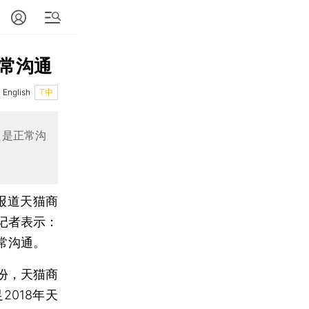
正常沟通
English
T中
只是正常沟
报道天猫商
记者表示：
常沟通。
份，天猫商
018年天