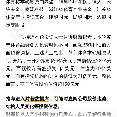
体育称本轮融资由高盛、
阿里
巴巴领投，
恒大
、
云
锋基金
、
商汤科技
、浙江省体育产业基金、江苏省
体育产业投资基金、
建银国际
、
民银国际
、
农银国
际
等跟投。
一位接近本轮投资人士告诉财新记者，本轮苏
宁体育融资各方投资时间不同，而融资额和估值方
面也曾调整。上述人士指出，苏宁体育本轮融资从
1月开始，一开始拟融资4亿美元，投前估值23亿美
元。而领投方高盛投资1亿美元，估值为20亿美
元，而有投资机构的进入的估值为21亿美元。整体
而言，苏宁体育投前估值超150亿元。
推荐进入
财新数据库
，可随时查阅公司股价走势、
结构人员变化等投资信息。
财新机器人产业指数(RII)已发布，
点击了解行业动