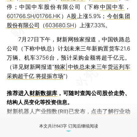
停；中国中车股份有限公司（下称
中国中车
，
601766.SH
/
01766.HK
）
A股
上涨5.9%；
今创集团
股份有限公司
（
603680.SH
）上涨7.33%。
7月27日下午，财新网独家报道，中国铁路总
公司（下称中铁总）计划未来三年新购置货车21.6
万辆、机车3756台，预计采购金额将超千亿元。
（详见财新网报道“
独家|中铁总未来三年货运列车
采购超千亿 将提振市场
”）
推荐进入
财新数据库
，可随时查阅公司股价走势、
结构人员变化等投资信息。
财新机器人产业指数(RII)已发布，
点击了解行业动
态
本文共计843字 订阅后继续阅读