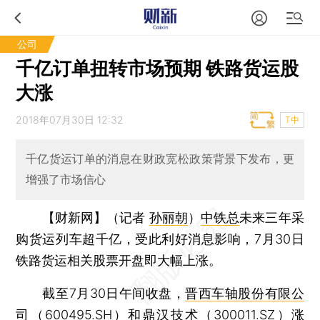
公司
千亿订单扭转市场预期 铁路货运股
大涨
2018年07月30日 12:32
T中
千亿货运订单的消息在财政宽松政策背景下发布，更
增强了市场信心
【财新网】（记者
孙丽朝
）
中铁总
未来三年采
购货运列车超千亿，受此利好消息影响，7月30日
铁路货运相关股票开盘即大幅上涨。
截至7月30日午间收盘，
晋西车轴股份有限公
司
（
600495.SH
）和
鼎汉技术
（
300011.SZ
）涨