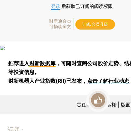
登录
后获取已订阅的阅读权限
财新通会员
订阅/会员升级
可畅读全文
推荐进入
财新数据库
，可随时查阅公司股价走势、结
等投资信息。
财新机器人产业指数(RII)已发布，
点击了解行业动态
责任编辑：屈运栩 | 版
话题：