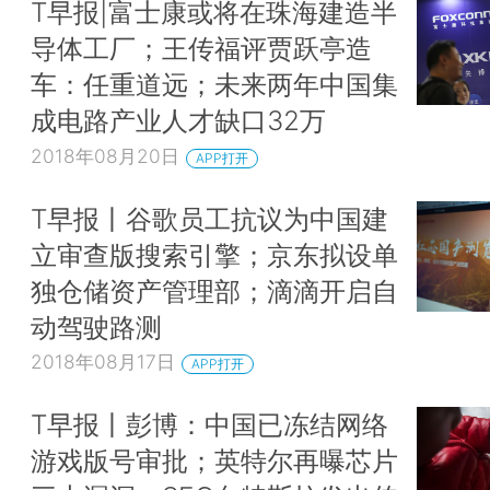
T早报|富士康或将在珠海建造半
导体工厂；王传福评贾跃亭造
车：任重道远；未来两年中国集
成电路产业人才缺口32万
2018年08月20日
APP打开
T早报丨谷歌员工抗议为中国建
立审查版搜索引擎；京东拟设单
独仓储资产管理部；滴滴开启自
动驾驶路测
2018年08月17日
APP打开
T早报丨彭博：中国已冻结网络
游戏版号审批；英特尔再曝芯片