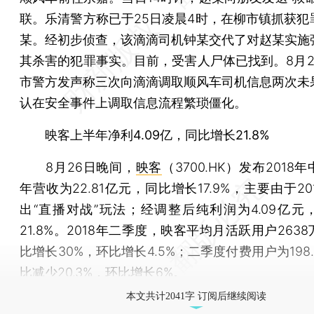
联。乐清警方称已于25日凌晨4时，在柳市镇抓获犯
某。经初步侦查，该滴滴司机钟某交代了对赵某实施
其杀害的犯罪事实。目前，受害人尸体已找到。8月2
市警方发声称三次向滴滴调取顺风车司机信息两次未
认在安全事件上调取信息流程繁琐僵化。
映客上半年净利4.09亿，同比增长21.8%
8月26日晚间，
映客
（3700.HK）发布2018
年营收为22.81亿元，同比增长17.9%，主要由于20
出“直播对战”玩法；经调整后纯利润为4.09亿元
21.8%。2018年二季度，映客平均月活跃用户263
比增长30%，环比增长4.5%；二季度付费用户为198
比减少20.3%，环比增长6%。
本文共计2041字 订阅后继续阅读