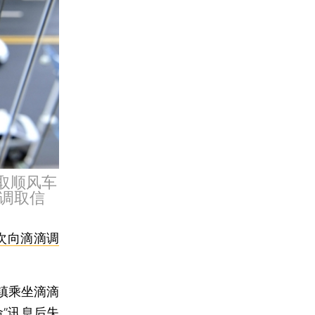
取顺风车
调取信
次向滴滴调
镇乘坐滴滴
”讯息后失