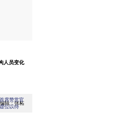
构人员变化
首席赞赏官
面编辑：张柘
虚位以待