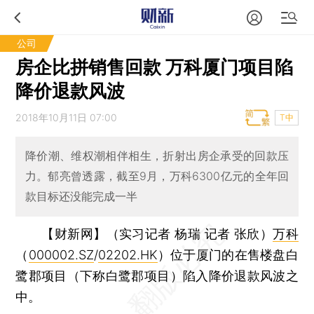
公司
房企比拼销售回款 万科厦门项目陷
降价退款风波
2018年10月11日 07:00
T中
降价潮、维权潮相伴相生，折射出房企承受的回款压
力。郁亮曾透露，截至9月，万科6300亿元的全年回
款目标还没能完成一半
【财新网】（实习记者 杨瑞 记者 张欣）
万科
（
000002.SZ
/
02202.HK
）位于厦门的在售楼盘白
鹭郡项目（下称白鹭郡项目）陷入降价退款风波之
中。