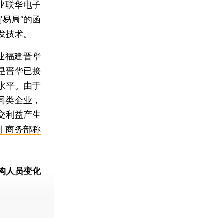
业联华电子
易局”的函
发技术。
业福建晋华
是晋华已接
水平。由于
同类企业，
交利益产生
 商务部称
构人员变化