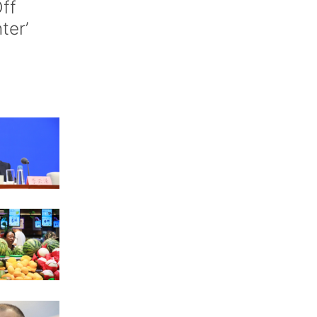
ff
nter’