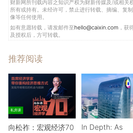
财新网所刊载内容之知识产权为财新传媒及/或相关
所有或持有。未经许可，禁止进行转载、摘编、复制
像等任何使用。
如有意愿转载，请发邮件至
hello@caixin.com
，获
及授权后，方可转载。
推荐阅读
私房课
In Depth: As
向松祚：宏观经济70