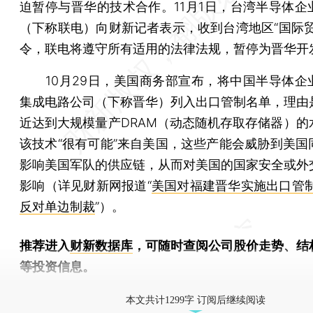
迫暂停与晋华的技术合作。11月1日，台湾半导体企
（下称联电）向财新记者表示，收到台湾地区“国际贸
令，联电将遵守所有适用的法律法规，暂停为晋华开
10月29日，美国商务部宣布，将中国半导体企
集成电路公司（下称晋华）列入出口管制名单，理由
近达到大规模量产DRAM（动态随机存取存储器）的
该技术“很有可能”来自美国，这些产能会威胁到美国
影响美国军队的供应链，从而对美国的国家安全或外
影响（详见财新网报道“
美国对福建晋华实施出口管制
反对单边制裁
”）。
推荐进入
财新数据库
，可随时查阅公司股价走势、结
等投资信息。
财新机器人产业指数(RII)已发布，
点击了解行业动态
本文共计1299字 订阅后继续阅读