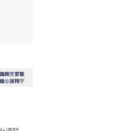
编辑：覃敏
首席赞赏官
辑：张翔宇
虚位以待
台湾联