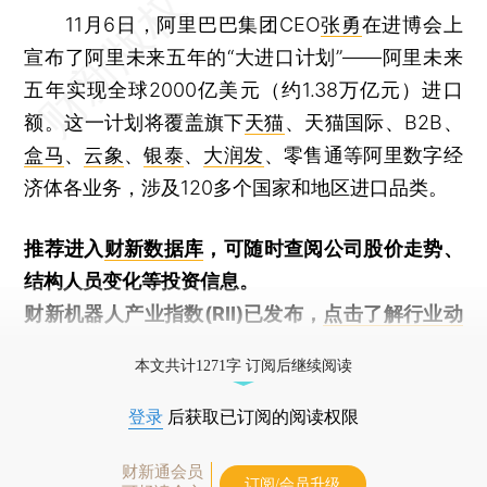
11月6日，阿里巴巴集团CEO
张勇
在进博会上
宣布了阿里未来五年的“大进口计划”——阿里未来
五年实现全球2000亿美元（约1.38万亿元）进口
额。这一计划将覆盖旗下
天猫
、天猫国际、B2B、
盒马
、
云象
、
银泰
、
大润发
、零售通等阿里数字经
济体各业务，涉及120多个国家和地区进口品类。
推荐进入
财新数据库
，可随时查阅公司股价走势、
结构人员变化等投资信息。
财新机器人产业指数(RII)已发布，
点击了解行业动
态
本文共计1271字 订阅后继续阅读
登录
后获取已订阅的阅读权限
财新通会员
订阅/会员升级