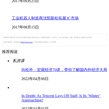
2017年09月25日
工业机器人制造商沈阳新松拓展3C市场
2017年08月15日
财新网所刊载内容之知识产权为财新传媒及/或相关权利人专属所有或持有。未经许可，禁止进行转载、摘编、复制及建立镜像等任何使用。
如有意愿转载，请发邮件至
hello@caixin.com
，获得书面确认及授权后，方可转载。
推荐阅读
私房课
向松祚：宏观经济70讲，带你了解国内外经济大局
2022年04月06日
In Depth: As Tencent Lays Off Staff, Is Its ‘Winter’
Approaching?
2022年04月01日