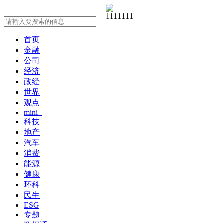
首页
金融
公司
经济
政经
世界
观点
mini+
科技
地产
汽车
消费
能源
健康
环科
民生
ESG
专题