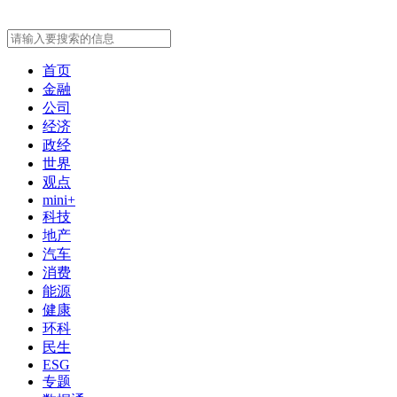
首页
金融
公司
经济
政经
世界
观点
mini+
科技
地产
汽车
消费
能源
健康
环科
民生
ESG
专题