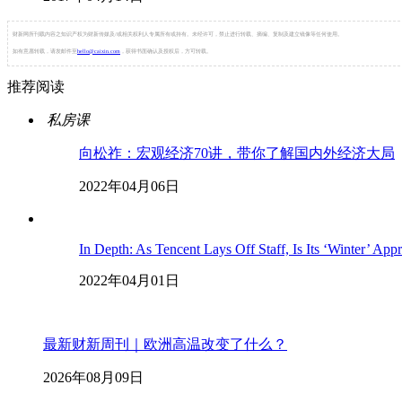
财新网所刊载内容之知识产权为财新传媒及/或相关权利人专属所有或持有。未经许可，禁止进行转载、摘编、复制及建立镜像等任何使用。
如有意愿转载，请发邮件至
hello@caixin.com
，获得书面确认及授权后，方可转载。
推荐阅读
私房课
向松祚：宏观经济70讲，带你了解国内外经济大局
2022年04月06日
In Depth: As Tencent Lays Off Staff, Is Its ‘Winter’ App
2022年04月01日
最新财新周刊｜欧洲高温改变了什么？
2026年08月09日