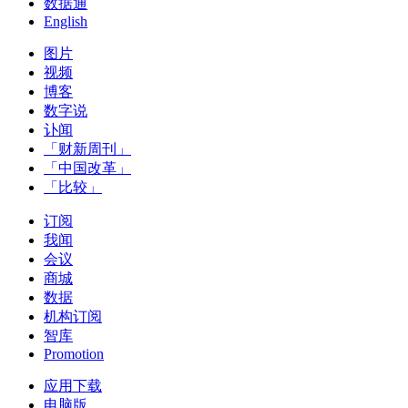
数据通
English
图片
视频
博客
数字说
讣闻
「财新周刊」
「中国改革」
「比较」
订阅
我闻
会议
商城
数据
机构订阅
智库
Promotion
应用下载
电脑版