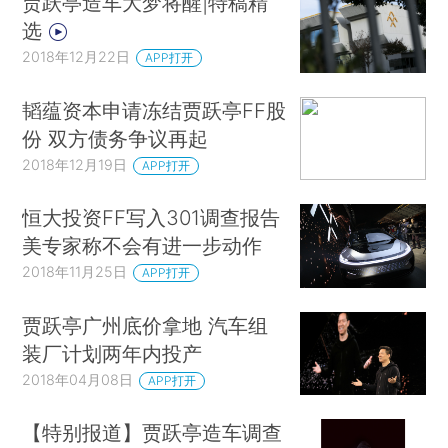
贾跃亭造车大梦将醒|特稿精
选
2018年12月22日
APP打开
韬蕴资本申请冻结贾跃亭FF股
份 双方债务争议再起
2018年12月19日
APP打开
恒大投资FF写入301调查报告
美专家称不会有进一步动作
2018年11月25日
APP打开
贾跃亭广州底价拿地 汽车组
装厂计划两年内投产
2018年04月08日
APP打开
【特别报道】贾跃亭造车调查