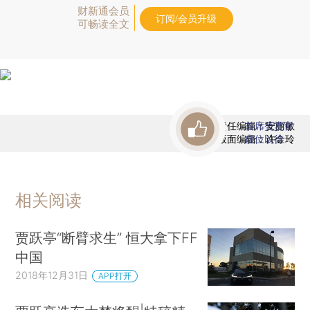
财新通会员
订阅/会员升级
可畅读全文
责任编辑：安丽敏
首席赞赏官
版面编辑：许金玲
虚位以待
相关阅读
贾跃亭“断臂求生” 恒大拿下FF
中国
2018年12月31日
APP打开