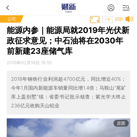
公司
试听
T中
能源内参｜能源局就2019年光伏新
政征求意见；中石油将在2030年
前新建23座储气库
2019年02月18日 18:55
2018年钢铁行业利润超4700亿元，同比增近40%；
今年1月国内新能源车销量同比增1.4倍；马鞍山“尾矿
库上盖别墅”续：省委书记批示核查；紫光学大终止
236亿元收购天山铝业
原图