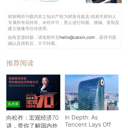
财新网所刊载内容之知识产权为财新传媒及/或相关权利人
专属所有或持有。未经许可，禁止进行转载、摘编、复制及
建立镜像等任何使用。
如有意愿转载，请发邮件至
hello@caixin.com
，获得书面
确认及授权后，方可转载。
推荐阅读
私房课
In Depth: As
向松祚：宏观经济70
Tencent Lays Off
讲，带你了解国内外