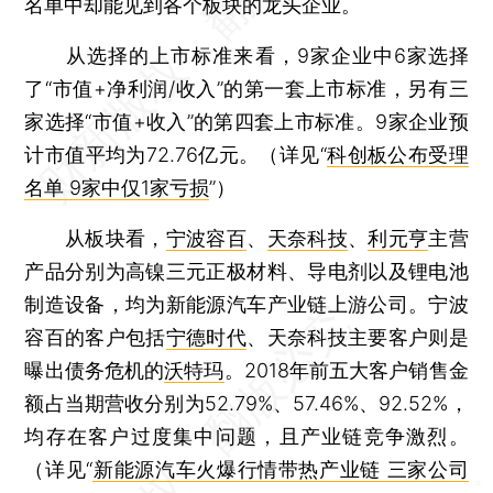
名单中却能见到各个板块的龙头企业。
从选择的上市标准来看，9家企业中6家选择
了“市值+净利润/收入”的第一套上市标准，另有三
家选择“市值+收入”的第四套上市标准。9家企业预
计市值平均为72.76亿元。（详见“
科创板公布受理
名单 9家中仅1家亏损
”）
从板块看，
宁波容百
、
天奈科技
、
利元亨
主营
产品分别为高镍三元正极材料、导电剂以及锂电池
制造设备，均为新能源汽车产业链上游公司。宁波
容百的客户包括
宁德时代
、天奈科技主要客户则是
曝出债务危机的
沃特玛
。2018年前五大客户销售金
额占当期营收分别为52.79%、57.46%、92.52%，
均存在客户过度集中问题，且产业链竞争激烈。
（详见“
新能源汽车火爆行情带热产业链 三家公司