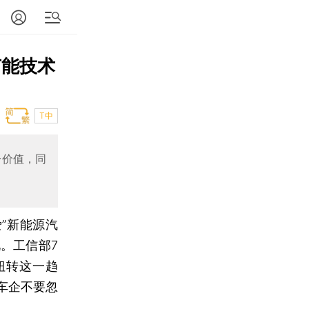
节能技术
T中
分价值，同
”新能源汽
。工信部7
扭转这一趋
车企不要忽