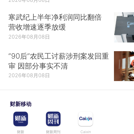
寒武纪上半年净利润同比翻倍
营收增速逐季放缓
2026年08月08日
“90后”农民工讨薪涉刑案发回重
审 因部分事实不清
2026年08月08日
财新移动
财新
财新周刊
Caixin