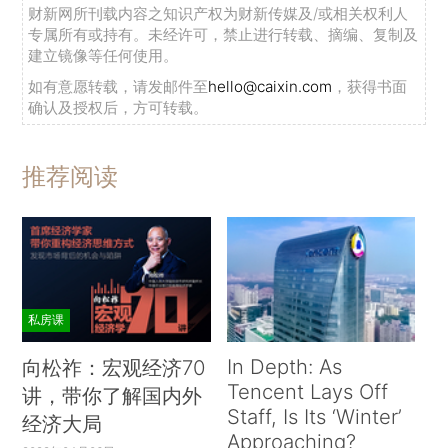
财新网所刊载内容之知识产权为财新传媒及/或相关权利人
专属所有或持有。未经许可，禁止进行转载、摘编、复制及
建立镜像等任何使用。
如有意愿转载，请发邮件至
hello@caixin.com
，获得书面
确认及授权后，方可转载。
推荐阅读
私房课
In Depth: As
向松祚：宏观经济70
Tencent Lays Off
讲，带你了解国内外
Staff, Is Its ‘Winter’
经济大局
Approaching?