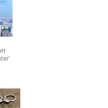
ff
nter’