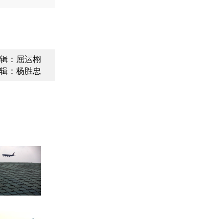
辑：屈运栩
辑：杨胜忠