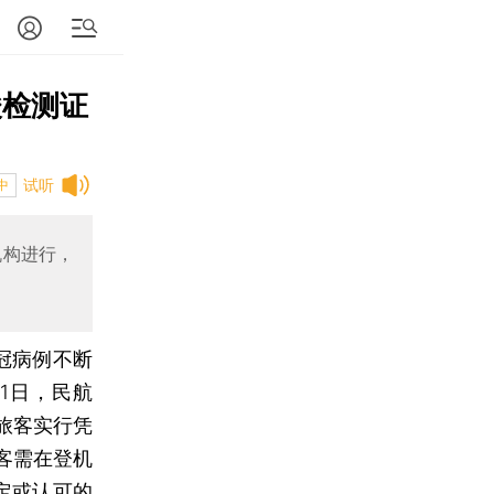
酸检测证
试听
中
机构进行，
冠病例不断
1日，民航
旅客实行凭
客需在登机
定或认可的