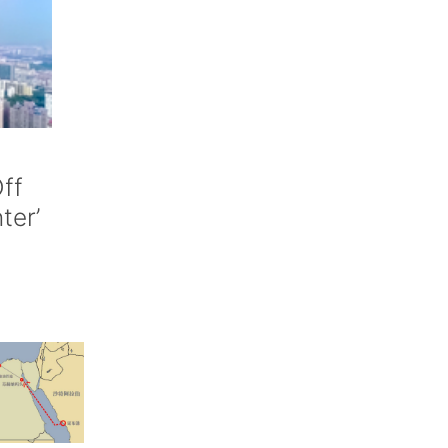
ff
nter’