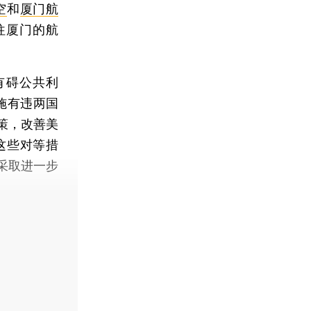
空
和
厦门航
往厦门的航
有碍公共利
施有违两国
策，改善美
这些对等措
采取进一步