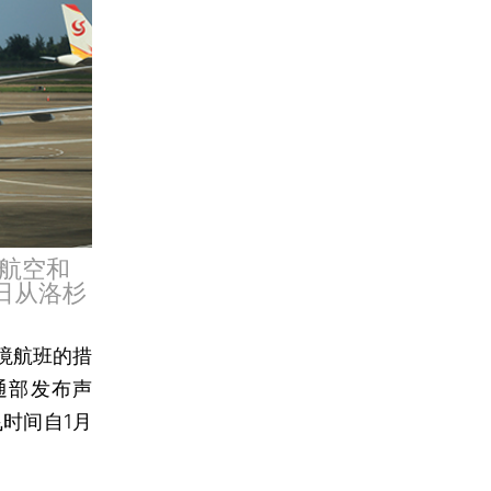
航空和
日从洛杉
境航班的措
通部发布声
时间自1月