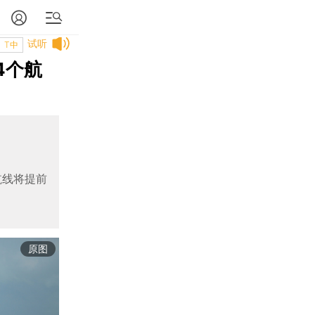
试听
T中
4个航
航线将提前
原图