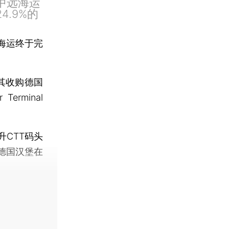
中远海运
4.9%的
海运终于完
其收购德国
erminal
CTT码头
德国汉堡在