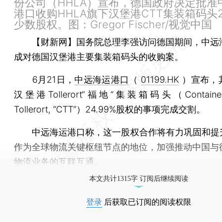
份公司（HHLA）宣布，德国政府决定批准
港口收购HHLA旗下汉堡港CTT集装箱码头2
少数股权。图：Gregor Fischer/视觉中国
【财新网】
国务院总理李强访问德国期间，中远
成对德国汉堡港主要集装箱码头的收购案。
6月21日，
中远海运港口
（
01199.HK
）宣布，
汉堡港Tollerort“福地”集装箱码头（Container T
Tollerort, “CTT”）24.99%股权的事项完成交割。
中远海运港口称，这一股权合作将有力巩固和提升
作为全球物流关键枢纽节点的地位，加强推动中国与
物流业务的互联互通。
本文共计1315字 订阅后继续阅读
登录
后获取已订阅的阅读权限