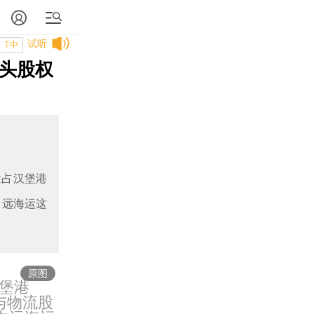
试听
T中
码头股权
量占汉堡港
中远海运这
原图
堡港
口与物流股