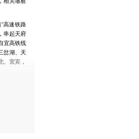
，相关墩桩
”高速铁路
，串起天府
自宜高铁线
三岔湖、天
北、宜宾，