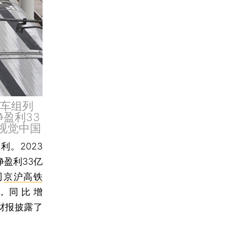
动车组列
盈利33
视觉中国
。2023
净盈利33亿
司
京沪高铁
元，同比增
的财报披露了