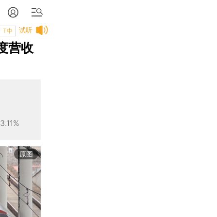
试听
T中
度营收
11%
原图