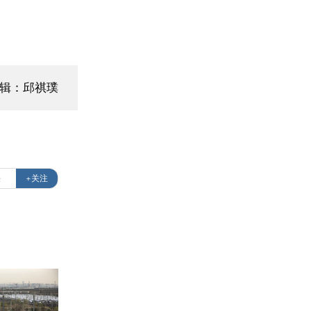
编辑：邱祺璞
铁
+关注