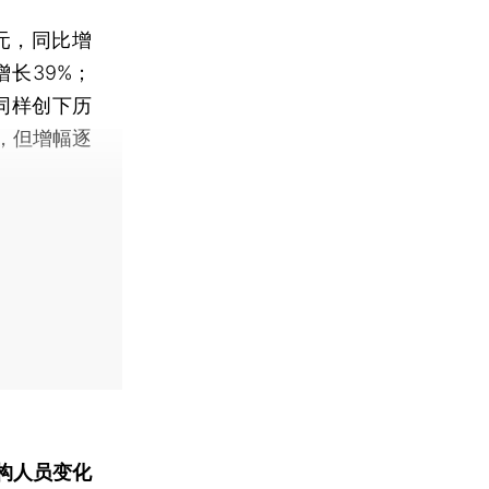
元，同比增
增长39%；
量同样创下历
吨，但增幅逐
构人员变化