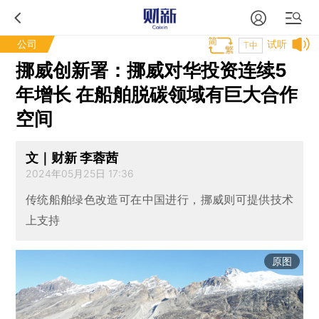
公司
试听
T中
挪威创新署：挪威对华投资连续5
年增长 在船舶脱碳领域有巨大合作
空间
文｜财新 李蓉茜
2024年05月25日 17:36
传统船舶绿色改造可在中国进行，挪威则可提供技术
上支持
原图