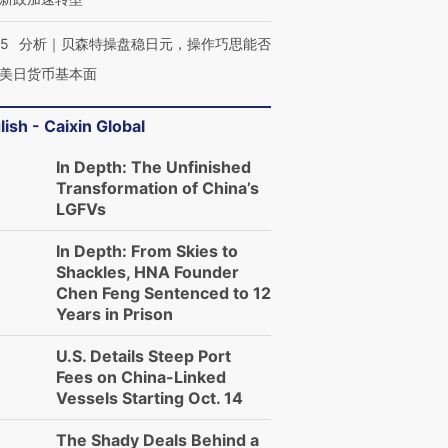
05
分析｜贝森特操盘稳日元，操作巧思能否
美日货币基本面
lish - Caixin Global
In Depth: The Unfinished
Transformation of China’s
LGFVs
In Depth: From Skies to
Shackles, HNA Founder
Chen Feng Sentenced to 12
Years in Prison
U.S. Details Steep Port
Fees on China-Linked
Vessels Starting Oct. 14
The Shady Deals Behind a