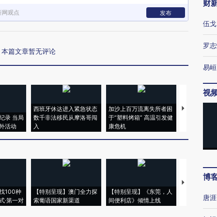
财
新网观点
发布
伍戈
罗志
本篇文章暂无评论
易峘
视
西班牙休达进入紧急状态
加沙上百万流离失所者困
视线｜HYR
纪录 当局
数千非法移民从摩洛哥闯
于“塑料烤箱” 高温引发健
术：是什么
外活动
入
康危机
心“花钱找虐
博
【推广】走
找100种
【特别呈现】澳门全力探
【特别呈现】《东莞，人
会，让数智科
唐涯
式·第一对
索葡语国家新渠道
间便利店》倾情上线
业