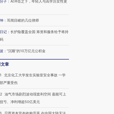
分子
：
AI冲击之下，年轻人与高学历女性更
坤
：
耳闻目睹的几位律师
日记
：
长护险覆盖全国 筹资和服务给予将持
码
波
：
“沉睡”的10万亿元公积金
新文章
1
北京化工大学发生实验室安全事故 一学
部严重受伤
22
油气市场剧烈波动现套利空间 嘉能可上
扭亏、净利增超50亿美元
6
贝恩资本宣布收购贡茶 在中国大陆无法