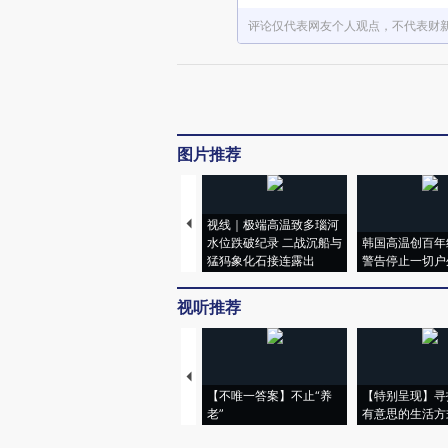
评论仅代表网友个人观点，不代表财
图片推荐
视线｜极端高温致多瑙河
水位跌破纪录 二战沉船与
韩国高温创百年
猛犸象化石接连露出
警告停止一切户
视听推荐
【不唯一答案】不止“养
【特别呈现】寻
老”
有意思的生活方