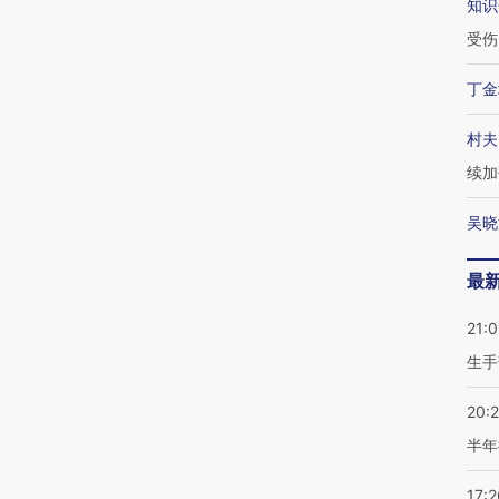
知识
受伤
丁金
村夫
续加
吴晓
最
21:0
生手
20:
半年
17:2