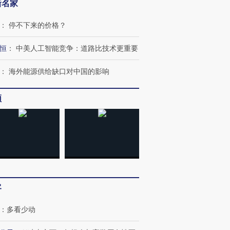
新名家
：
停不下来的价格？
恒
：
中美人工智能竞争：道路比技术更重要
：
海外能源供给缺口对中国的影响
频
OX的吸金
马航飞行员跨国走私7万
视线｜被称为“蟑螂”的印
让中产们甘
粒摇头丸 尿检体内含3种
度Z世代 用街头抗争将教
秘鲁纳斯
”？
毒品
育部长拱下台
13人遇难
客
进第四届链博
【商旅对话】华住集团
技“链”接产
【特别呈现】寻找100种
CFO：不靠规模取胜，华
【特别呈
：
多看少动
有意思的生活方式·第三对
住三大增长引擎是什么？
有意思的