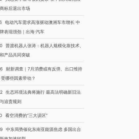
商标后退出市场
6
电动汽车需求高涨驱动澳洲车市增长 中
牌表现强劲｜出海·汽车
00
普渡机器人张涛：机器人规模化靠技术、
和产品共同突破
56
财新调查｜7月消费或有反弹、出口维持
 受哪些因素带动？
42
生态环境法典将施行 最高法明确新旧法
与追责规则
0
看空消费的“三大误区”
59
中东局势催化东南亚能源焦虑 多国出台
新政加速转型