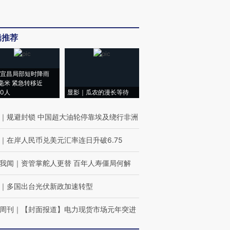
辑推荐
宜昌局部短时降雨
8毫米 紧急转移近
00人
显影｜瓜农的漫长等待
｜
规避封锁 中国超大油轮停靠埃及绕行非洲
｜
在岸人民币兑美元汇率连日升破6.75
我闻
｜
资管掌舵人更替 百年人寿僵局何解
｜
多国出台光伏新政加速转型
周刊
｜
【封面报道】电力现货市场元年突进