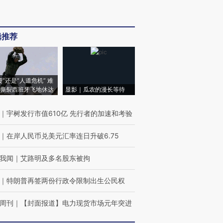
辑推荐
侵”还是“人道危机” 难
撕裂西班牙飞地休达
显影｜瓜农的漫长等待
｜
宇树发行市值610亿 先行者的加速和考验
｜
在岸人民币兑美元汇率连日升破6.75
我闻
｜
艾路明及多名股东被拘
｜
特朗普再签两份行政令限制出生公民权
周刊
｜
【封面报道】电力现货市场元年突进