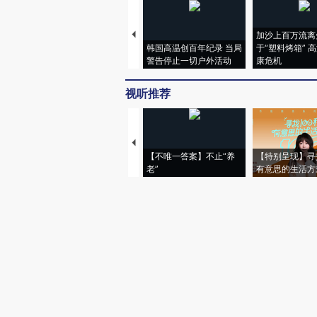
加沙上百万流离
韩国高温创百年纪录 当局
于“塑料烤箱” 
警告停止一切户外活动
康危机
视听推荐
【不唯一答案】不止“养
【特别呈现】寻
老”
有意思的生活方