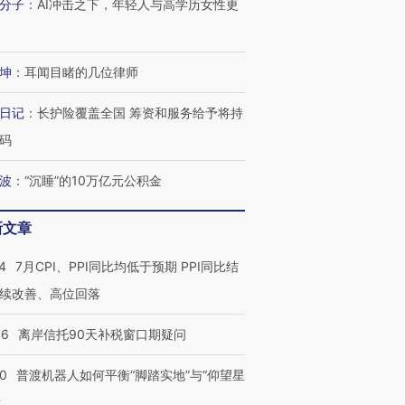
分子
：
AI冲击之下，年轻人与高学历女性更
坤
：
耳闻目睹的几位律师
日记
：
长护险覆盖全国 筹资和服务给予将持
码
波
：
“沉睡”的10万亿元公积金
新文章
4
7月CPI、PPI同比均低于预期 PPI同比结
续改善、高位回落
46
离岸信托90天补税窗口期疑问
00
普渡机器人如何平衡“脚踏实地”与“仰望星
？