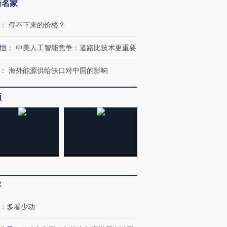
新名家
：
停不下来的价格？
”还是“人道危
湖北宜昌局部短时降雨
哈尔滨遭遇短时极端强降
撕裂西班牙
128毫米 紧急转移近
雨 3小时累计雨量超80毫
秘鲁纳斯
4000人
米
13人遇难
恒
：
中美人工智能竞争：道路比技术更重要
：
海外能源供给缺口对中国的影响
频
进第四届链博
【商旅对话】华住集团
技“链”接产
【特别呈现】寻找100种
CFO：不靠规模取胜，华
【特别呈
有意思的生活方式·第三对
住三大增长引擎是什么？
有意思的
客
：
多看少动