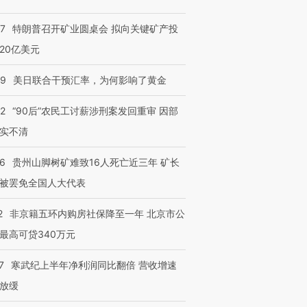
57
特朗普召开矿业圆桌会 拟向关键矿产投
20亿美元
09
美日联合干预汇率，为何影响了黄金
32
“90后”农民工讨薪涉刑案发回重审 因部
实不清
36
贵州山脚树矿难致16人死亡近三年 矿长
被罢免全国人大代表
2
非京籍五环内购房社保降至一年 北京市公
最高可贷340万元
7
寒武纪上半年净利润同比翻倍 营收增速
放缓