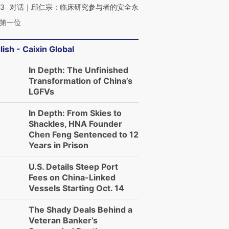
53
对话｜邱仁宗：临床研究参与者的安全永
第一位
lish - Caixin Global
In Depth: The Unfinished
Transformation of China’s
LGFVs
In Depth: From Skies to
Shackles, HNA Founder
Chen Feng Sentenced to 12
Years in Prison
U.S. Details Steep Port
Fees on China-Linked
Vessels Starting Oct. 14
The Shady Deals Behind a
Veteran Banker’s