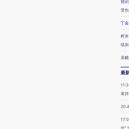
知识
受伤
丁金
村夫
续加
吴晓
最
11:3
束持
20:
17:
空”