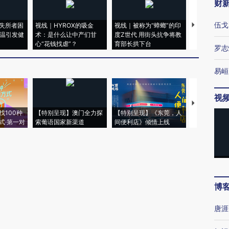
财
伍戈
失所者困
视线｜HYROX的吸金
视线｜被称为“蟑螂”的印
视线｜“入侵
高温引发健
术：是什么让中产们甘
度Z世代 用街头抗争将教
机”？难民潮
心“花钱找虐”？
育部长拱下台
飞地休达
罗志
易峘
视
【推广】走
找100种
【特别呈现】澳门全力探
【特别呈现】《东莞，人
会，让数智科
式·第一对
索葡语国家新渠道
间便利店》倾情上线
业
博
唐涯