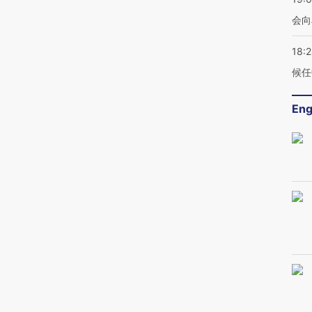
会向
18:
候任
Eng