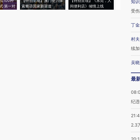
找100种
【特别呈现】澳门全力探
【特别呈现】《东莞，人
会，让数智科
知识
式·第一对
索葡语国家新渠道
间便利店》倾情上线
业
受伤
丁金
村夫
续加
吴晓
最
08:
纪违
21:
2.
20: