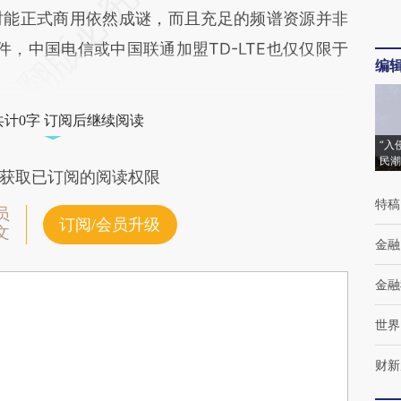
TE何时能正式商用依然成谜，而且充足的频谱资源并非
条件，中国电信或中国联通加盟TD-LTE也仅仅限于
编
共计0字 订阅后继续阅读
“入
民潮
获取已订阅的阅读权限
特稿
员
订阅/会员升级
文
金融
金融
世界
财新