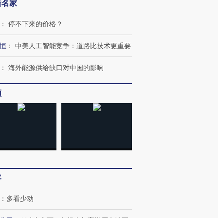
新名家
：
停不下来的价格？
恒
：
中美人工智能竞争：道路比技术更重要
：
海外能源供给缺口对中国的影响
频
跨国走私7万
视线｜被称为“蟑螂”的印
视线｜“入侵”还是“人道危
检体内含3种
度Z世代 用街头抗争将教
机”？难民潮撕裂西班牙
秘鲁纳斯
育部长拱下台
飞地休达
13人遇难
客
：
多看少动
进第四届链博
【商旅对话】华住集团