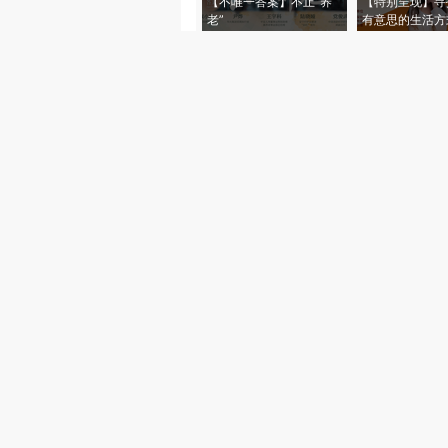
【不唯一答案】不止“养
【特别呈现】寻
老”
有意思的生活方