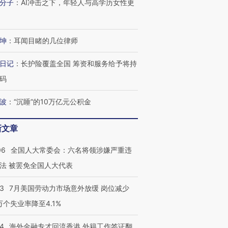
技“链”接产
【特别呈现】寻找100种
CFO：不靠规模取胜，华
【特别呈
分子
：
AI冲击之下，年轻人与高学历女性更
有意思的生活方式·第三对
住三大增长引擎是什么？
有意思的
坤
：
耳闻目睹的几位律师
日记
：
长护险覆盖全国 筹资和服务给予将持
码
波
：
“沉睡”的10万亿元公积金
新文章
06
全国人大常委会：六名将领涉嫌严重违
法 被罢免全国人大代表
43
7月美国劳动力市场意外放缓 岗位减少
3万个失业率降至4.1%
14
海外金融专才回流香港 外籍工作签证翻