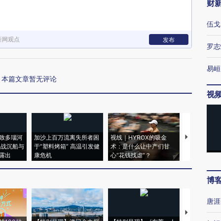
财
伍戈
新网观点
发布
罗志
易峘
本篇文章暂无评论
视
致多瑙河
加沙上百万流离失所者困
视线｜HYROX的吸金
马航飞行员
二战沉船与
于“塑料烤箱” 高温引发健
术：是什么让中产们甘
粒摇头丸 尿
露出
康危机
心“花钱找虐”？
毒品
博
唐涯
【推广】走