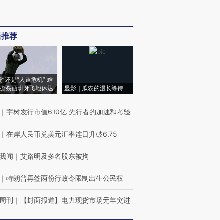
辑推荐
侵”还是“人道危机” 难
撕裂西班牙飞地休达
显影｜瓜农的漫长等待
｜
宇树发行市值610亿 先行者的加速和考验
｜
在岸人民币兑美元汇率连日升破6.75
我闻
｜
艾路明及多名股东被拘
｜
特朗普再签两份行政令限制出生公民权
周刊
｜
【封面报道】电力现货市场元年突进