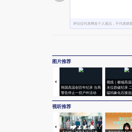
评论仅代表网友个人观点，不代表财
图片推荐
视线｜极端高温
韩国高温创百年纪录 当局
水位跌破纪录 
警告停止一切户外活动
猛犸象化石接连
视听推荐