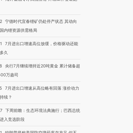
2
宁德时代宜春锂矿仍处停产状态 其动向
国内锂资源供需格局
1
7月进出口增速高位放缓，价格驱动还能
多久
8
央行7月继续增持近20吨黄金 累计储备超
600万盎司
5
7月进出口增速从高位略有回落 涨价动力
持续？
07
下周前瞻：生态环境法典施行；巴西总统
进入竞选阶段
1
特朗普坚称美国防空弹药库存充足 但不