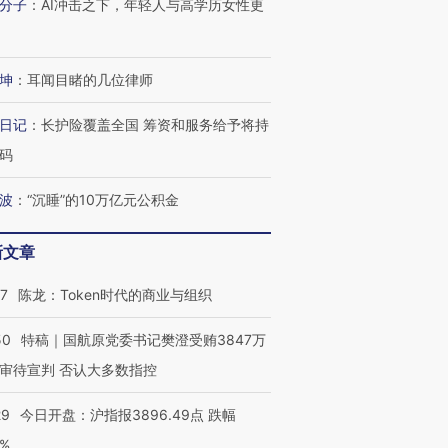
分子
：
AI冲击之下，年轻人与高学历女性更
坤
：
耳闻目睹的几位律师
日记
：
长护险覆盖全国 筹资和服务给予将持
码
波
：
“沉睡”的10万亿元公积金
新文章
07
陈龙：Token时代的商业与组织
50
特稿｜国航原党委书记樊澄受贿3847万
审待宣判 否认大多数指控
29
今日开盘：沪指报3896.49点 跌幅
0%