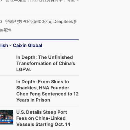
0
宇树科技IPO估值600亿元 DeepSeek参
略配售
lish - Caixin Global
In Depth: The Unfinished
Transformation of China’s
LGFVs
In Depth: From Skies to
Shackles, HNA Founder
Chen Feng Sentenced to 12
Years in Prison
U.S. Details Steep Port
Fees on China-Linked
Vessels Starting Oct. 14