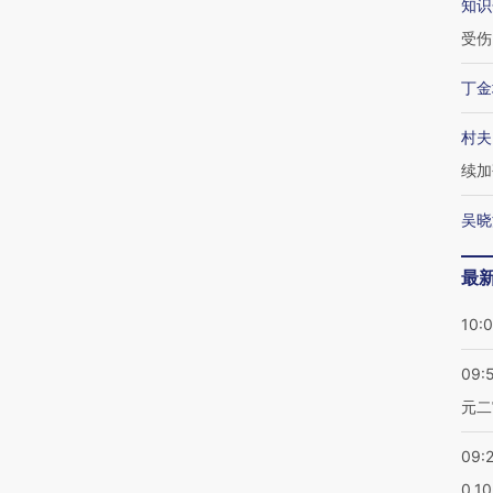
知识
受伤
丁金
村夫
续加
吴晓
最
10:
09:
元二
09:
0.1