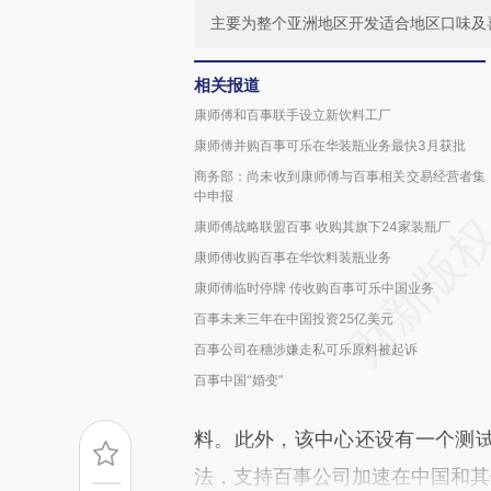
主要为整个亚洲地区开发适合地区口味及
相关报道
康师傅和百事联手设立新饮料工厂
康师傅并购百事可乐在华装瓶业务最快3月获批
商务部：尚未收到康师傅与百事相关交易经营者集
中申报
康师傅战略联盟百事 收购其旗下24家装瓶厂
康师傅收购百事在华饮料装瓶业务
康师傅临时停牌 传收购百事可乐中国业务
百事未来三年在中国投资25亿美元
百事公司在穗涉嫌走私可乐原料被起诉
百事中国“婚变”
料。此外，该中心还设有一个测
法，支持百事公司加速在中国和其