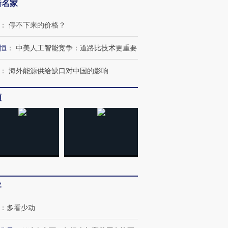
新名家
：
停不下来的价格？
恒
：
中美人工智能竞争：道路比技术更重要
OX的吸金
马航飞行员跨国走私7万
视线｜被称为“蟑螂”的印
：
海外能源供给缺口对中国的影响
让中产们甘
粒摇头丸 尿检体内含3种
度Z世代 用街头抗争将教
秘鲁纳斯
”？
毒品
育部长拱下台
13人遇难
频
进第四届链博
【商旅对话】华住集团
技“链”接产
【特别呈现】寻找100种
CFO：不靠规模取胜，华
【特别呈
有意思的生活方式·第三对
住三大增长引擎是什么？
有意思的
客
：
多看少动