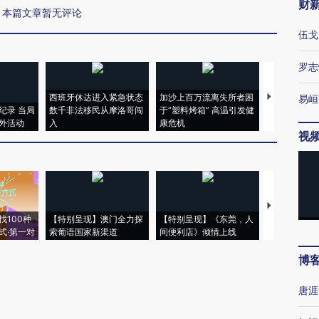
财
本篇文章暂无评论
伍戈
罗志
西班牙休达进入紧急状态
加沙上百万流离失所者困
视线｜HYR
易峘
纪录 当局
数千非法移民从摩洛哥闯
于“塑料烤箱” 高温引发健
术：是什么
外活动
入
康危机
心“花钱找虐
视
【推广】走
找100种
【特别呈现】澳门全力探
【特别呈现】《东莞，人
会，让数智科
式·第一对
索葡语国家新渠道
间便利店》倾情上线
业
博
唐涯