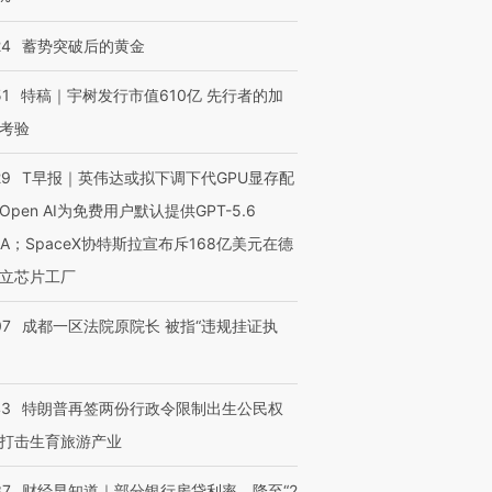
24
蓄势突破后的黄金
51
特稿｜宇树发行市值610亿 先行者的加
考验
29
T早报｜英伟达或拟下调下代GPU显存配
Open AI为免费用户默认提供GPT-5.6
NA；SpaceX协特斯拉宣布斥168亿美元在德
立芯片工厂
07
成都一区法院原院长 被指“违规挂证执
43
特朗普再签两份行政令限制出生公民权
打击生育旅游产业
37
财经早知道｜部分银行房贷利率，降至“2