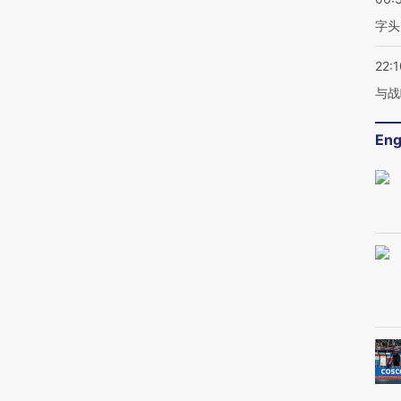
字头
22:1
与战
Eng