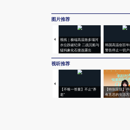
图片推荐
视线｜极端高温致多瑙河
水位跌破纪录 二战沉船与
韩国高温创百年
猛犸象化石接连露出
警告停止一切户
视听推荐
【不唯一答案】不止“养
【特别呈现】寻
老”
有意思的生活方