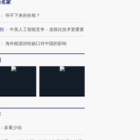
新名家
：
停不下来的价格？
恒
：
中美人工智能竞争：道路比技术更重要
跨国走私7万
视线｜被称为“蟑螂”的印
视线｜“入侵”还是“人道危
检体内含3种
度Z世代 用街头抗争将教
机”？难民潮撕裂西班牙
秘鲁纳斯
：
海外能源供给缺口对中国的影响
育部长拱下台
飞地休达
13人遇难
频
进第四届链博
【商旅对话】华住集团
技“链”接产
【特别呈现】寻找100种
CFO：不靠规模取胜，华
【特别呈
有意思的生活方式·第三对
住三大增长引擎是什么？
有意思的
客
：
多看少动