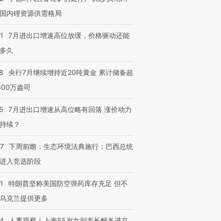
国内锂资源供需格局
1
7月进出口增速高位放缓，价格驱动还能
多久
8
央行7月继续增持近20吨黄金 累计储备超
600万盎司
5
7月进出口增速从高位略有回落 涨价动力
持续？
07
下周前瞻：生态环境法典施行；巴西总统
进入竞选阶段
1
特朗普坚称美国防空弹药库存充足 但不
乌克兰提供更多
24
人事观察｜上海55岁女副市长解冬进京