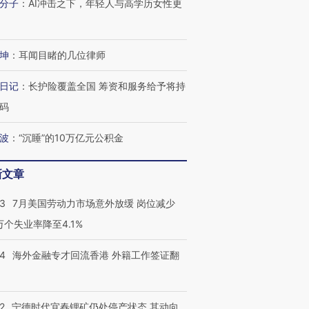
分子
：
AI冲击之下，年轻人与高学历女性更
坤
：
耳闻目睹的几位律师
日记
：
长护险覆盖全国 筹资和服务给予将持
码
波
：
“沉睡”的10万亿元公积金
新文章
43
7月美国劳动力市场意外放缓 岗位减少
3万个失业率降至4.1%
14
海外金融专才回流香港 外籍工作签证翻
2
宁德时代宜春锂矿仍处停产状态 其动向