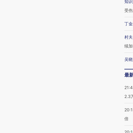
知识
受伤
丁金
村夫
续加
吴晓
最
21:
2.
20:
倍
20:1