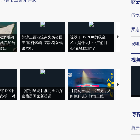
财
伍戈
罗志
致多瑙河
加沙上百万流离失所者困
视线｜HYROX的吸金
马航飞行员
二战沉船与
于“塑料烤箱” 高温引发健
术：是什么让中产们甘
粒摇头丸 尿
易峘
露出
康危机
心“花钱找虐”？
毒品
视
【推广】走
找100种
【特别呈现】澳门全力探
【特别呈现】《东莞，人
会，让数智科
式·第一对
索葡语国家新渠道
间便利店》倾情上线
业
博
唐涯