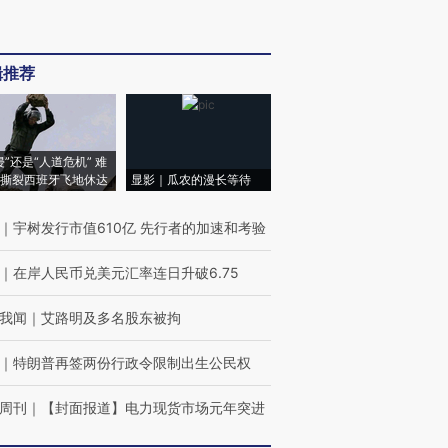
辑推荐
侵”还是“人道危机” 难
撕裂西班牙飞地休达
显影｜瓜农的漫长等待
｜
宇树发行市值610亿 先行者的加速和考验
｜
在岸人民币兑美元汇率连日升破6.75
我闻
｜
艾路明及多名股东被拘
｜
特朗普再签两份行政令限制出生公民权
周刊
｜
【封面报道】电力现货市场元年突进