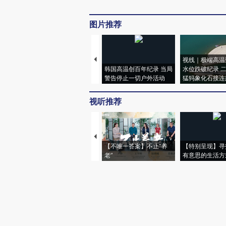
图片推荐
视线｜极端高温
韩国高温创百年纪录 当局
水位跌破纪录 
警告停止一切户外活动
猛犸象化石接连
视听推荐
【不唯一答案】不止“养
【特别呈现】寻
老”
有意思的生活方