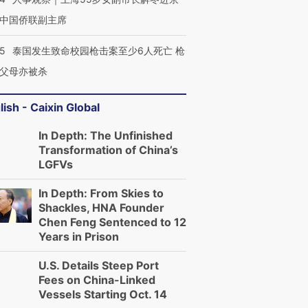
中国侨联副主席
45
泰国发生致命校园枪击案至少6人死亡 枪
父母亦被杀
lish - Caixin Global
In Depth: The Unfinished
Transformation of China’s
LGFVs
In Depth: From Skies to
Shackles, HNA Founder
Chen Feng Sentenced to 12
Years in Prison
U.S. Details Steep Port
Fees on China-Linked
Vessels Starting Oct. 14