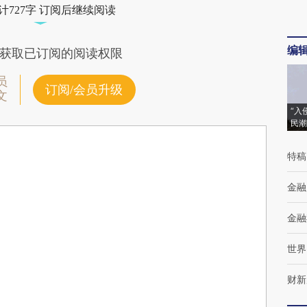
计727字 订阅后继续阅读
编
获取已订阅的阅读权限
员
订阅/会员升级
文
“入
民潮
特稿
金融
金融
世界
财新