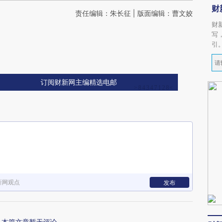
财
责任编辑：朱长征 | 版面编辑：曹文姣
财
写
引
订阅财新网主编精选电邮
新网观点
发布
本篇文章暂无评论