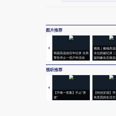
图片推荐
视线｜极端高温
韩国高温创百年纪录 当局
水位跌破纪录 
警告停止一切户外活动
猛犸象化石接连
视听推荐
【不唯一答案】不止“养
【特别呈现】寻
老”
有意思的生活方