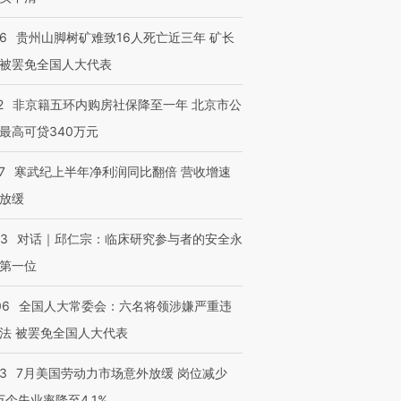
36
贵州山脚树矿难致16人死亡近三年 矿长
被罢免全国人大代表
2
非京籍五环内购房社保降至一年 北京市公
最高可贷340万元
7
寒武纪上半年净利润同比翻倍 营收增速
放缓
53
对话｜邱仁宗：临床研究参与者的安全永
第一位
06
全国人大常委会：六名将领涉嫌严重违
法 被罢免全国人大代表
43
7月美国劳动力市场意外放缓 岗位减少
3万个失业率降至4.1%