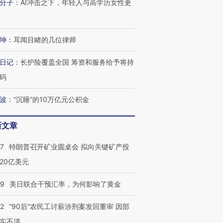
分子
：
AI冲击之下，年轻人与高学历女性更
坤
：
耳闻目睹的几位律师
日记
：
长护险覆盖全国 筹资和服务给予将持
码
波
：
“沉睡”的10万亿元公积金
新文章
57
特朗普召开矿业圆桌会 拟向关键矿产投
20亿美元
09
美日联合干预汇率，为何影响了黄金
32
“90后”农民工讨薪涉刑案发回重审 因部
实不清