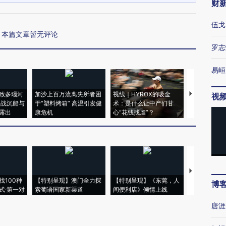
财
伍戈
本篇文章暂无评论
罗志
易峘
致多瑙河
加沙上百万流离失所者困
视线｜HYROX的吸金
马航飞行员
视
二战沉船与
于“塑料烤箱” 高温引发健
术：是什么让中产们甘
粒摇头丸 尿
露出
康危机
心“花钱找虐”？
毒品
【推广】走
找100种
【特别呈现】澳门全力探
【特别呈现】《东莞，人
会，让数智科
博
式·第一对
索葡语国家新渠道
间便利店》倾情上线
业
唐涯