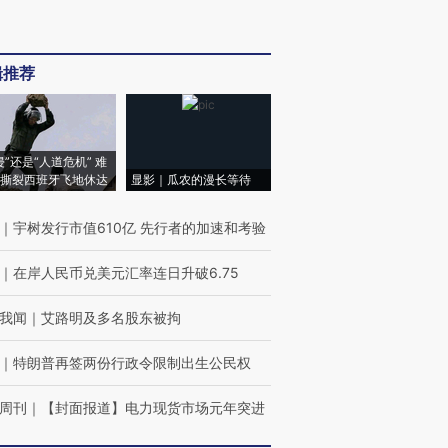
辑推荐
侵”还是“人道危机” 难
撕裂西班牙飞地休达
显影｜瓜农的漫长等待
｜
宇树发行市值610亿 先行者的加速和考验
｜
在岸人民币兑美元汇率连日升破6.75
我闻
｜
艾路明及多名股东被拘
｜
特朗普再签两份行政令限制出生公民权
周刊
｜
【封面报道】电力现货市场元年突进