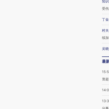
知识
受伤
丁金
村夫
续加
吴晓
最
15:
资超
14:
13:
分事