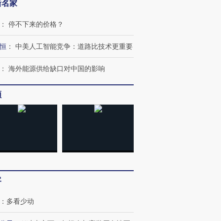
新名家
：
停不下来的价格？
恒
：
中美人工智能竞争：道路比技术更重要
：
海外能源供给缺口对中国的影响
跨国走私7万
视线｜被称为“蟑螂”的印
视线｜“入侵”还是“人道危
频
检体内含3种
度Z世代 用街头抗争将教
机”？难民潮撕裂西班牙
秘鲁纳斯
育部长拱下台
飞地休达
13人遇难
进第四届链博
【商旅对话】华住集团
技“链”接产
【特别呈现】寻找100种
CFO：不靠规模取胜，华
【特别呈
客
有意思的生活方式·第三对
住三大增长引擎是什么？
有意思的
：
多看少动