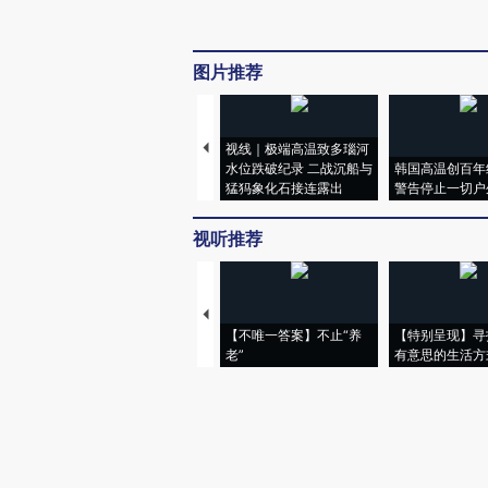
图片推荐
视线｜极端高温致多瑙河
水位跌破纪录 二战沉船与
韩国高温创百年
猛犸象化石接连露出
警告停止一切户
视听推荐
【不唯一答案】不止“养
【特别呈现】寻
老”
有意思的生活方