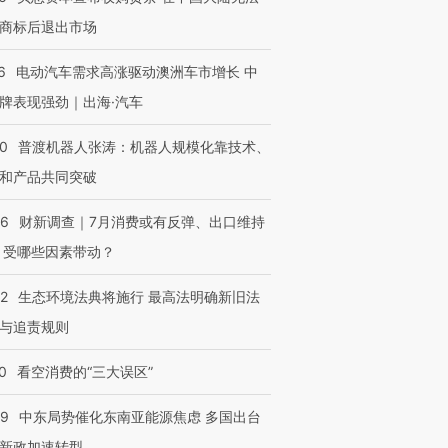
商标后退出市场
6
电动汽车需求高涨驱动澳洲车市增长 中
牌表现强劲｜出海·汽车
00
普渡机器人张涛：机器人规模化靠技术、
和产品共同突破
56
财新调查｜7月消费或有反弹、出口维持
 受哪些因素带动？
42
生态环境法典将施行 最高法明确新旧法
与追责规则
0
看空消费的“三大误区”
59
中东局势催化东南亚能源焦虑 多国出台
新政加速转型