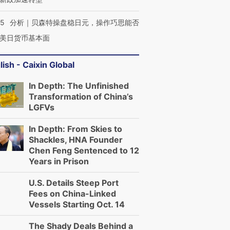
05
分析｜贝森特操盘稳日元，操作巧思能否
美日货币基本面
lish - Caixin Global
In Depth: The Unfinished
Transformation of China’s
LGFVs
In Depth: From Skies to
Shackles, HNA Founder
Chen Feng Sentenced to 12
Years in Prison
U.S. Details Steep Port
Fees on China-Linked
Vessels Starting Oct. 14
The Shady Deals Behind a