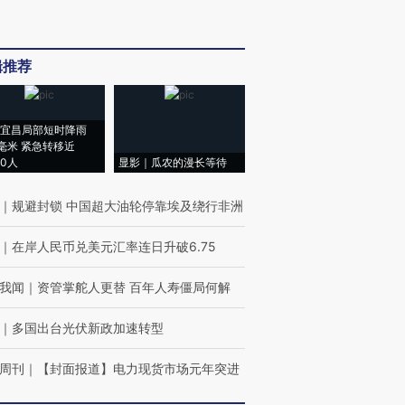
辑推荐
宜昌局部短时降雨
8毫米 紧急转移近
00人
显影｜瓜农的漫长等待
｜
规避封锁 中国超大油轮停靠埃及绕行非洲
｜
在岸人民币兑美元汇率连日升破6.75
我闻
｜
资管掌舵人更替 百年人寿僵局何解
｜
多国出台光伏新政加速转型
周刊
｜
【封面报道】电力现货市场元年突进