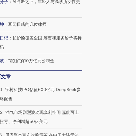
分子
：
AI冲击之下，年轻人与高学历女性更
坤
：
耳闻目睹的几位律师
日记
：
长护险覆盖全国 筹资和服务给予将持
码
波
：
“沉睡”的10万亿元公积金
新文章
0
宇树科技IPO估值600亿元 DeepSeek参
略配售
22
油气市场剧烈波动现套利空间 嘉能可上
扭亏、净利增超50亿美元
6
贝恩资本宣布收购贡茶 在中国大陆无法