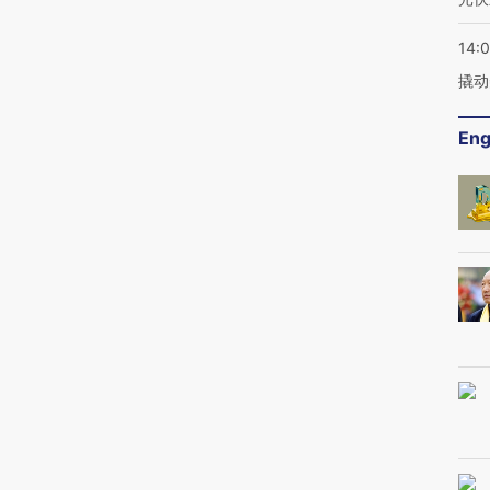
14:
撬动
Eng