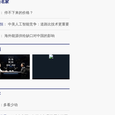
新名家
：
停不下来的价格？
恒
：
中美人工智能竞争：道路比技术更重要
OX的吸金
马航飞行员跨国走私7万
视线｜被称为“蟑螂”的印
：
海外能源供给缺口对中国的影响
让中产们甘
粒摇头丸 尿检体内含3种
度Z世代 用街头抗争将教
秘鲁纳斯
”？
毒品
育部长拱下台
13人遇难
频
进第四届链博
【商旅对话】华住集团
技“链”接产
【特别呈现】寻找100种
CFO：不靠规模取胜，华
【特别呈
有意思的生活方式·第三对
住三大增长引擎是什么？
有意思的
客
：
多看少动