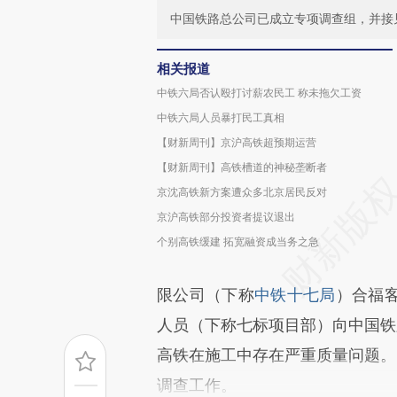
中国铁路总公司已成立专项调查组，并接
相关报道
中铁六局否认殴打讨薪农民工 称未拖欠工资
中铁六局人员暴打民工真相
【财新周刊】京沪高铁超预期运营
【财新周刊】高铁槽道的神秘垄断者
京沈高铁新方案遭众多北京居民反对
京沪高铁部分投资者提议退出
个别高铁缓建 拓宽融资成当务之急
限公司（下称
中铁十七局
）合福
人员（下称七标项目部）向中国铁
高铁在施工中存在严重质量问题。
调查工作。