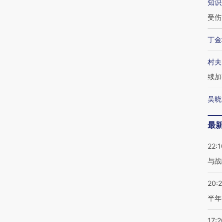
知识
受伤
丁金
村夫
续加
吴晓
最
22:1
与战
20:
半年
17:2