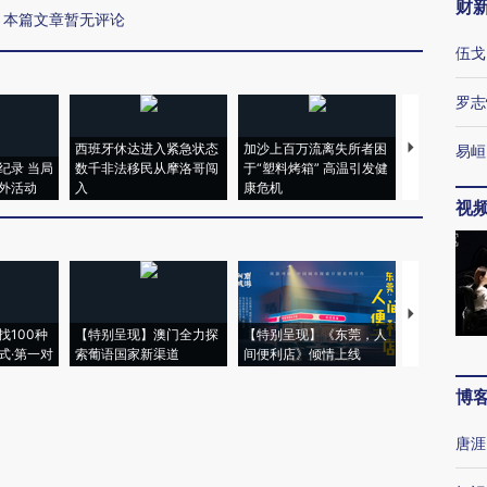
财
本篇文章暂无评论
伍戈
罗志
西班牙休达进入紧急状态
加沙上百万流离失所者困
视线｜HYR
易峘
纪录 当局
数千非法移民从摩洛哥闯
于“塑料烤箱” 高温引发健
术：是什么
外活动
入
康危机
心“花钱找虐
视
【推广】走
找100种
【特别呈现】澳门全力探
【特别呈现】《东莞，人
会，让数智科
式·第一对
索葡语国家新渠道
间便利店》倾情上线
业
博
唐涯