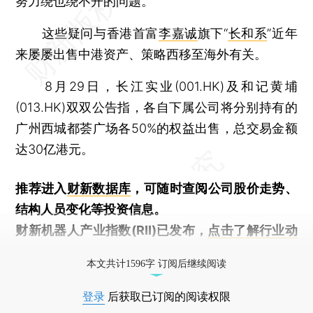
努力绕也绕不开的问题。
这些疑问与香港首富
李嘉诚
旗下“
长和系
”近年
来屡屡出售中港资产、策略西移至海外有关。
8月29日，长江实业(001.HK)及和记黄埔
(013.HK)双双公告指，各自下属公司将分别持有的
广州西城都荟广场各50%的权益出售，总交易金额
达30亿港元。
推荐进入
财新数据库
，可随时查阅公司股价走势、
结构人员变化等投资信息。
财新机器人产业指数(RII)已发布，
点击了解行业动
态
本文共计1596字 订阅后继续阅读
登录
后获取已订阅的阅读权限