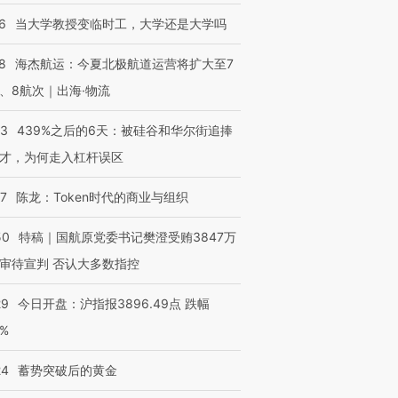
6
当大学教授变临时工，大学还是大学吗
8
海杰航运：今夏北极航道运营将扩大至7
、8航次｜出海·物流
53
439%之后的6天：被硅谷和华尔街追捧
才，为何走入杠杆误区
07
陈龙：Token时代的商业与组织
50
特稿｜国航原党委书记樊澄受贿3847万
审待宣判 否认大多数指控
29
今日开盘：沪指报3896.49点 跌幅
0%
24
蓄势突破后的黄金