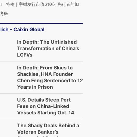
51
特稿｜宇树发行市值610亿 先行者的加
考验
lish - Caixin Global
In Depth: The Unfinished
Transformation of China’s
LGFVs
In Depth: From Skies to
Shackles, HNA Founder
Chen Feng Sentenced to 12
Years in Prison
U.S. Details Steep Port
Fees on China-Linked
Vessels Starting Oct. 14
The Shady Deals Behind a
Veteran Banker’s