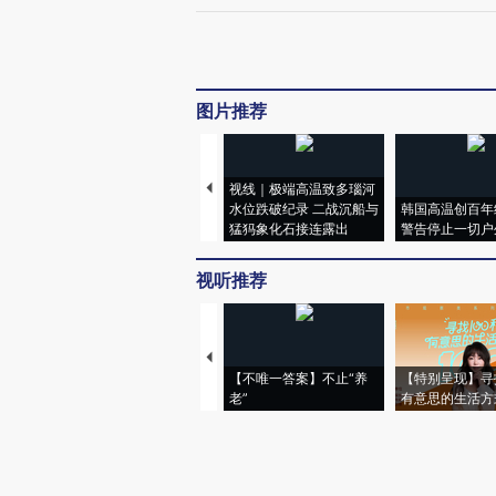
图片推荐
视线｜极端高温致多瑙河
水位跌破纪录 二战沉船与
韩国高温创百年
猛犸象化石接连露出
警告停止一切户
视听推荐
【不唯一答案】不止“养
【特别呈现】寻
老”
有意思的生活方