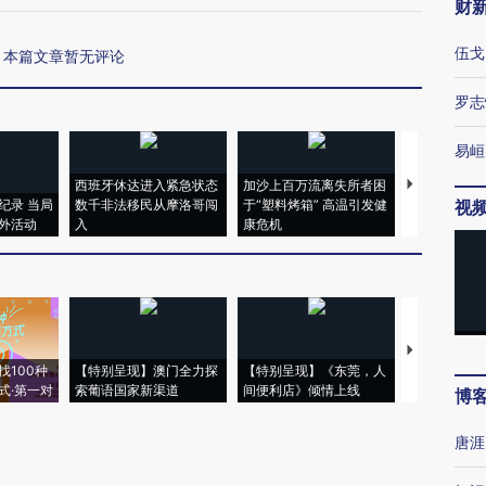
财
伍戈
本篇文章暂无评论
罗志
易峘
西班牙休达进入紧急状态
加沙上百万流离失所者困
视线｜HYR
纪录 当局
数千非法移民从摩洛哥闯
于“塑料烤箱” 高温引发健
术：是什么
视
外活动
入
康危机
心“花钱找虐
【推广】走
找100种
【特别呈现】澳门全力探
【特别呈现】《东莞，人
会，让数智科
式·第一对
索葡语国家新渠道
间便利店》倾情上线
业
博
唐涯