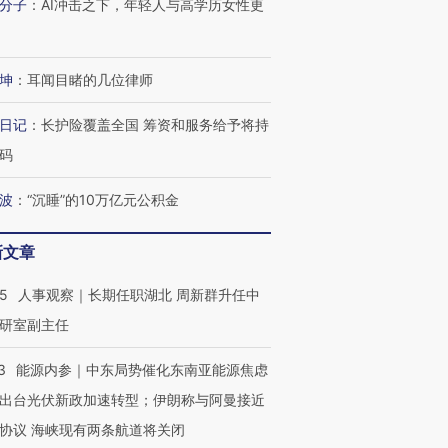
分子
：
AI冲击之下，年轻人与高学历女性更
坤
：
耳闻目睹的几位律师
日记
：
长护险覆盖全国 筹资和服务给予将持
码
波
：
“沉睡”的10万亿元公积金
新文章
25
人事观察｜长期任职湖北 周新群升任中
研室副主任
3
能源内参｜中东局势催化东南亚能源焦虑
出台光伏新政加速转型；伊朗称与阿曼接近
协议 海峡现有两条航道将关闭