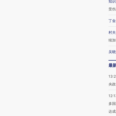
知识
受伤
丁金
村夫
续加
吴晓
最
13:
央政
12:1
多国
达成