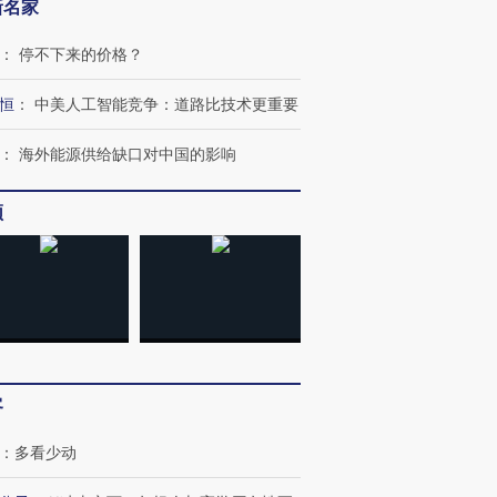
新名家
：
停不下来的价格？
恒
：
中美人工智能竞争：道路比技术更重要
：
海外能源供给缺口对中国的影响
OX的吸金
马航飞行员跨国走私7万
视线｜被称为“蟑螂”的印
让中产们甘
频
粒摇头丸 尿检体内含3种
度Z世代 用街头抗争将教
秘鲁纳斯
”？
毒品
育部长拱下台
13人遇难
进第四届链博
【商旅对话】华住集团
技“链”接产
【特别呈现】寻找100种
CFO：不靠规模取胜，华
【特别呈
有意思的生活方式·第三对
住三大增长引擎是什么？
有意思的
客
：
多看少动