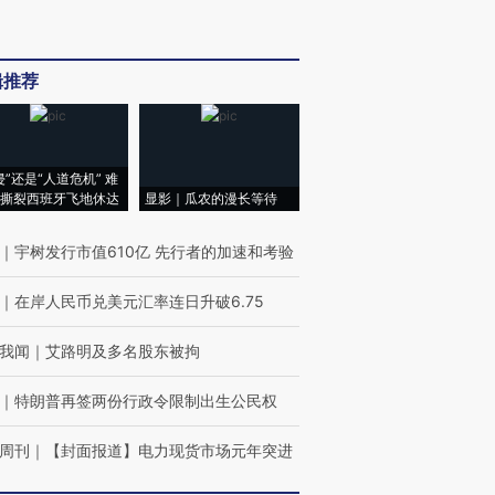
辑推荐
侵”还是“人道危机” 难
撕裂西班牙飞地休达
显影｜瓜农的漫长等待
｜
宇树发行市值610亿 先行者的加速和考验
｜
在岸人民币兑美元汇率连日升破6.75
我闻
｜
艾路明及多名股东被拘
｜
特朗普再签两份行政令限制出生公民权
周刊
｜
【封面报道】电力现货市场元年突进