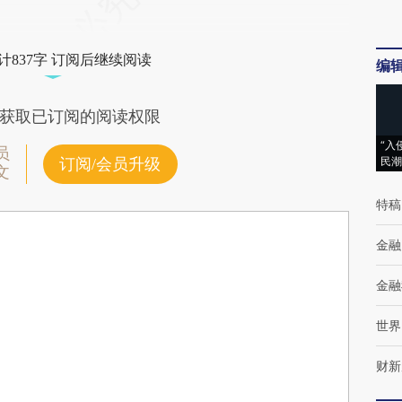
计837字 订阅后继续阅读
编
获取已订阅的阅读权限
“入
员
民潮
订阅/会员升级
文
特稿
金融
金融
世界
财新