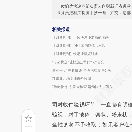
一位韵达快递内部负责人向财新记者透露
业务员把相关制度手抄一遍，并交回总部
相关报道
【财新周刊】一位快递小老板的困惑
【财新周刊】DHL国内快递亏不起
【财新周刊】快递业融资试水
“夺命快递”让快递公司闻“化”色变
焦和平：“夺命快递”事件法律责任分析
加盟商吐槽圆通低价收编
“致命快递”引发大检查 运动执法非药方
司对收件验视环节，一直都有明
验视，对于液体、膏状、粉末状
全性的将不予收取；如果客户在