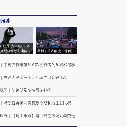
辑推荐
侵”还是“人道危机” 难
撕裂西班牙飞地休达
显影｜瓜农的漫长等待
｜
宇树发行市值610亿 先行者的加速和考验
｜
在岸人民币兑美元汇率连日升破6.75
我闻
｜
艾路明及多名股东被拘
｜
特朗普再签两份行政令限制出生公民权
周刊
｜
【封面报道】电力现货市场元年突进