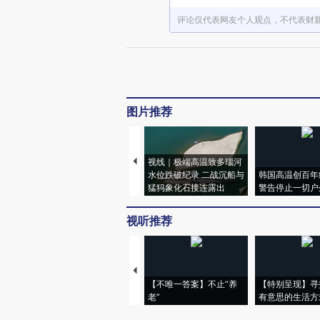
评论仅代表网友个人观点，不代表财
图片推荐
视线｜极端高温致多瑙河
水位跌破纪录 二战沉船与
韩国高温创百年
猛犸象化石接连露出
警告停止一切户
视听推荐
【不唯一答案】不止“养
【特别呈现】寻
老”
有意思的生活方