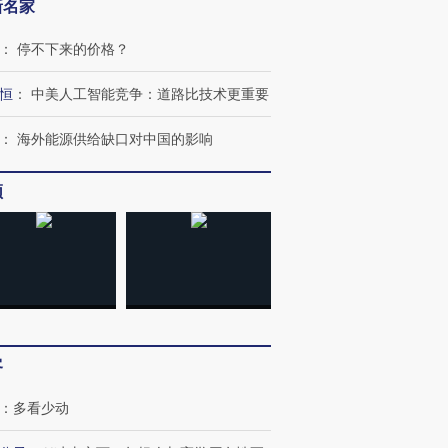
新名家
：
停不下来的价格？
恒
：
中美人工智能竞争：道路比技术更重要
：
海外能源供给缺口对中国的影响
频
OX的吸金
马航飞行员跨国走私7万
视线｜被称为“蟑螂”的印
让中产们甘
粒摇头丸 尿检体内含3种
度Z世代 用街头抗争将教
秘鲁纳斯
”？
毒品
育部长拱下台
13人遇难
客
进第四届链博
【商旅对话】华住集团
技“链”接产
【特别呈现】寻找100种
CFO：不靠规模取胜，华
【特别呈
：
多看少动
有意思的生活方式·第三对
住三大增长引擎是什么？
有意思的