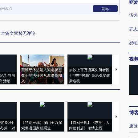
财
新网观点
发布
伍戈
罗志
本篇文章暂无评论
易峘
视
西班牙休达进入紧急状态
加沙上百万流离失所者困
视线｜HYR
纪录 当局
数千非法移民从摩洛哥闯
于“塑料烤箱” 高温引发健
术：是什么
外活动
入
康危机
心“花钱找虐
博
【推广】走
找100种
【特别呈现】澳门全力探
【特别呈现】《东莞，人
会，让数智科
唐涯
式·第一对
索葡语国家新渠道
间便利店》倾情上线
业