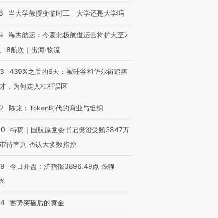
6
当大学教授变临时工，大学还是大学吗
8
海杰航运：今夏北极航道运营将扩大至7
、8航次｜出海·物流
53
439%之后的6天：被硅谷和华尔街追捧
才，为何走入杠杆误区
07
陈龙：Token时代的商业与组织
50
特稿｜国航原党委书记樊澄受贿3847万
审待宣判 否认大多数指控
29
今日开盘：沪指报3896.49点 跌幅
0%
24
蓄势突破后的黄金