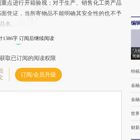
别重点进行开箱验视；对于生产、销售化工类产品
书面凭证，当所寄物品不能明确其安全性的也不予
编
品名。
1386字 订阅后继续阅读
“入
民潮
获取已订阅的阅读权限
员
特稿
订阅/会员升级
文
金融
金融
世界
财新