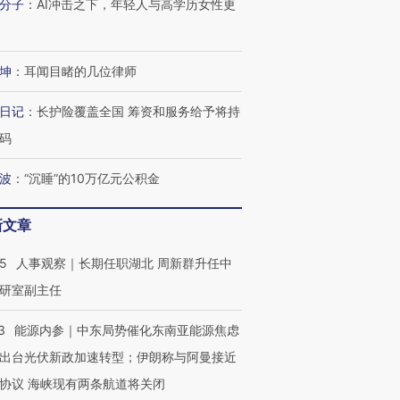
分子
：
AI冲击之下，年轻人与高学历女性更
坤
：
耳闻目睹的几位律师
日记
：
长护险覆盖全国 筹资和服务给予将持
码
波
：
“沉睡”的10万亿元公积金
新文章
25
人事观察｜长期任职湖北 周新群升任中
研室副主任
3
能源内参｜中东局势催化东南亚能源焦虑
出台光伏新政加速转型；伊朗称与阿曼接近
协议 海峡现有两条航道将关闭