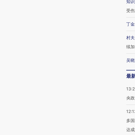
知识
受伤
丁金
村夫
续加
吴晓
最
13:
央政
12:1
多国
达成