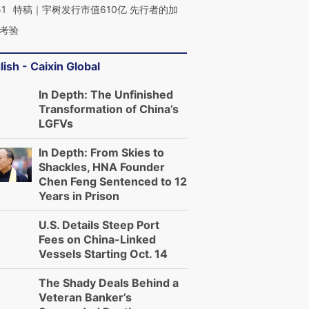
51
特稿｜宇树发行市值610亿 先行者的加
考验
lish - Caixin Global
In Depth: The Unfinished
Transformation of China’s
LGFVs
In Depth: From Skies to
Shackles, HNA Founder
Chen Feng Sentenced to 12
Years in Prison
U.S. Details Steep Port
Fees on China-Linked
Vessels Starting Oct. 14
The Shady Deals Behind a
Veteran Banker’s