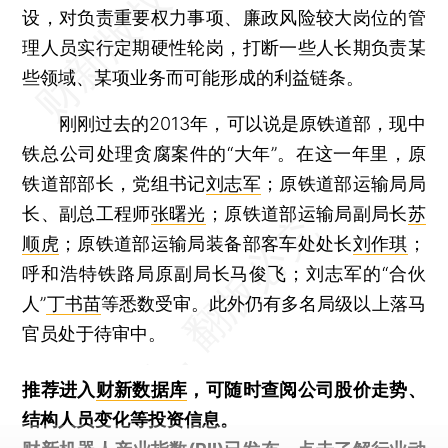
设，对负责重要权力事项、廉政风险较大岗位的管
理人员实行定期硬性轮岗，打断一些人长期负责某
些领域、某项业务而可能形成的利益链条。
刚刚过去的2013年，可以说是原铁道部，现中
铁总公司处理贪腐案件的“大年”。在这一年里，原
铁道部部长，党组书记
刘志军
；原铁道部运输局局
长、副总工程师
张曙光
；原铁道部运输局副局长
苏
顺虎
；原铁道部运输局装备部客车处处长
刘作琪
；
呼和浩特铁路局原副局长马俊飞；刘志军的“合伙
人”
丁书苗
等悉数受审。此外仍有多名局级以上落马
官员处于待审中。
推荐进入
财新数据库
，可随时查阅公司股价走势、
结构人员变化等投资信息。