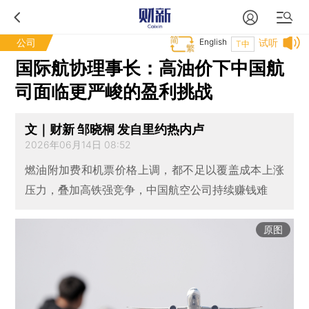
公司
English
试听
T中
国际航协理事长：高油价下中国航
司面临更严峻的盈利挑战
文｜财新 邹晓桐 发自里约热内卢
2026年06月14日 08:52
燃油附加费和机票价格上调，都不足以覆盖成本上涨
压力，叠加高铁强竞争，中国航空公司持续赚钱难
原图