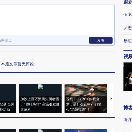
财
伍戈
罗志
新网观点
发布
易峘
视
本篇文章暂无评论
加沙上百万流离失所者困
视线｜HYROX的吸金
马航飞行员
纪录 当局
于“塑料烤箱” 高温引发健
术：是什么让中产们甘
粒摇头丸 尿
博
外活动
康危机
心“花钱找虐”？
毒品
唐涯