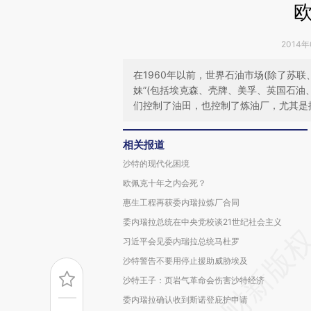
2014年
在1960年以前，世界石油市场(除了苏联
妹”(包括埃克森、壳牌、美孚、英国石油
们控制了油田，也控制了炼油厂，尤其是
相关报道
沙特的现代化困境
欧佩克十年之内会死？
惠生工程再获委内瑞拉炼厂合同
委内瑞拉总统在中央党校谈21世纪社会主义
习近平会见委内瑞拉总统马杜罗
沙特警告不要用停止援助威胁埃及
沙特王子：页岩气革命会伤害沙特经济
委内瑞拉确认收到斯诺登庇护申请