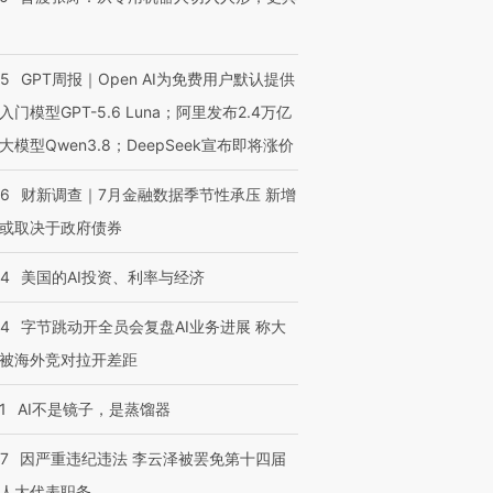
55
GPT周报｜Open AI为免费用户默认提供
入门模型GPT-5.6 Luna；阿里发布2.4万亿
大模型Qwen3.8；DeepSeek宣布即将涨价
46
财新调查｜7月金融数据季节性承压 新增
或取决于政府债券
44
美国的AI投资、利率与经济
44
字节跳动开全员会复盘AI业务进展 称大
被海外竞对拉开差距
1
AI不是镜子，是蒸馏器
07
因严重违纪违法 李云泽被罢免第十四届
人大代表职务