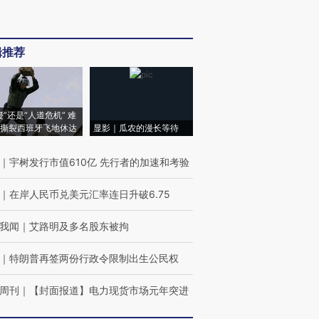
辑推荐
侵”还是“人道危机” 难
撕裂西班牙飞地休达
显影｜瓜农的漫长等待
｜
宇树发行市值610亿 先行者的加速和考验
｜
在岸人民币兑美元汇率连日升破6.75
我闻
｜
艾路明及多名股东被拘
｜
特朗普再签两份行政令限制出生公民权
周刊
｜
【封面报道】电力现货市场元年突进