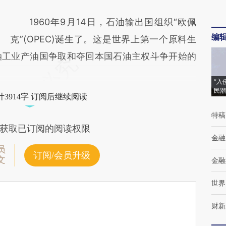
1960年9月14日，石油输出国组织“欧佩
编
克”(OPEC)诞生了。这是世界上第一个原料生
油工业产油国争取和夺回本国石油主权斗争开始的
“入
民潮
3914字 订阅后继续阅读
特稿
获取已订阅的阅读权限
金融
员
订阅/会员升级
文
金融
世界
财新