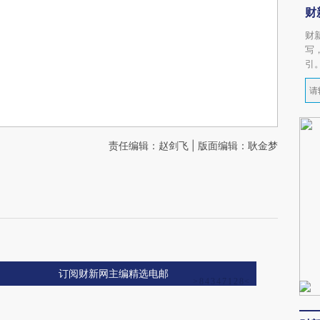
财
财
写
引
责任编辑：赵剑飞 | 版面编辑：耿金梦
订阅财新网主编精选电邮