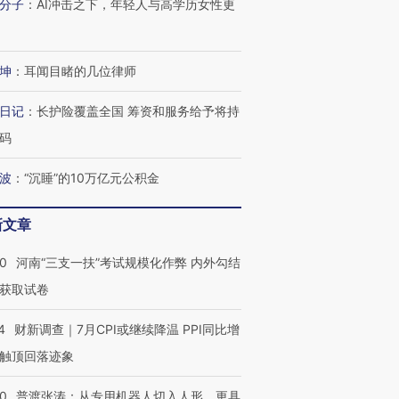
分子
：
AI冲击之下，年轻人与高学历女性更
进第四届链博
【商旅对话】华住集团
技“链”接产
【特别呈现】寻找100种
CFO：不靠规模取胜，华
【特别呈
有意思的生活方式·第三对
住三大增长引擎是什么？
有意思的
坤
：
耳闻目睹的几位律师
日记
：
长护险覆盖全国 筹资和服务给予将持
码
波
：
“沉睡”的10万亿元公积金
新文章
40
河南“三支一扶”考试规模化作弊 内外勾结
获取试卷
4
财新调查｜7月CPI或继续降温 PPI同比增
触顶回落迹象
00
普渡张涛：从专用机器人切入人形，更具