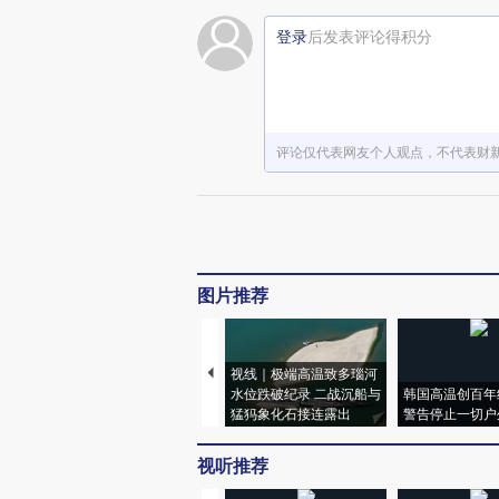
登录
后发表评论得积分
评论仅代表网友个人观点，不代表财
图片推荐
视线｜极端高温致多瑙河
水位跌破纪录 二战沉船与
韩国高温创百年
猛犸象化石接连露出
警告停止一切户
视听推荐