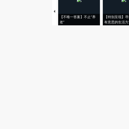
【不唯一答案】不止“养
【特别呈现】寻
老”
有意思的生活方