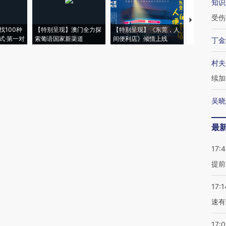
知识
受伤
【推广】走
找100种
【特别呈现】澳门全力探
【特别呈现】《东莞，人
会，让数智科
式·第一对
索葡语国家新渠道
间便利店》倾情上线
业
丁金
村夫
续加
吴晓
最
17:
提前
17:1
速有
17: