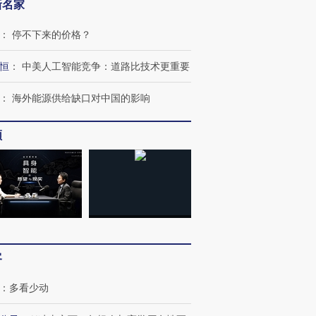
新名家
：
停不下来的价格？
恒
：
中美人工智能竞争：道路比技术更重要
：
海外能源供给缺口对中国的影响
频
跨国走私7万
视线｜被称为“蟑螂”的印
视线｜“入侵”还是“人道危
检体内含3种
度Z世代 用街头抗争将教
机”？难民潮撕裂西班牙
秘鲁纳斯
客
育部长拱下台
飞地休达
13人遇难
：
多看少动