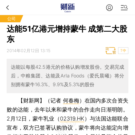
公司
达能51亿港元增持蒙牛 成第二大股
东
2014年02月12日 13:15
T中
达能以每股42.5港元的价格认购增发股份。交易完成
后，中粮集团、达能及Arla Foods（爱氏晨曦）将分
别拥有蒙牛16.3%、9.9%及5.3%的股份
【财新网】（记者
何春梅
）
在国内多次合资失
败的达能，去年以来和蒙牛的合作走向日渐明朗。
2月12日，蒙牛乳业（
02319.HK
）与法国达能联合
宣布，双方已签署认购协议，蒙牛将向达能定向增