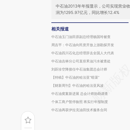
中石油2013年年报显示，公司实现营业收入
润为1295.97亿元，同比增长12.4%
相关报道
中石油玉门油田原副总经理杨国玲被查
周吉平：中石油向民资开放上游勘探开发
中石油四川石化总经理辞去全国人大代表
中石油吉林分公司直排釆油污水被查处
刘跃珍空降接任中石油集团总会计师
【特稿】中石油的哈法亚“暗渠”
【财新周刊】中石油的哈法亚风波
中石油窝案新进展 总会计师协助调查
个体工商户暂停验照 将实行年报制度
中石油再获伊拉克油田技术服务合同