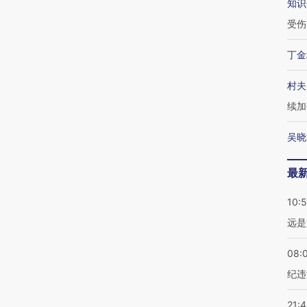
知识
受伤
丁金
村夫
续加
吴晓
最
10:
远是
08:
纪违
21: