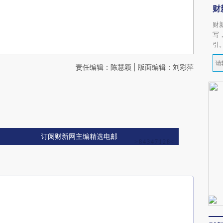
财
财
写
引
责任编辑：陈慧颖 | 版面编辑：刘彩萍
订阅财新网主编精选电邮