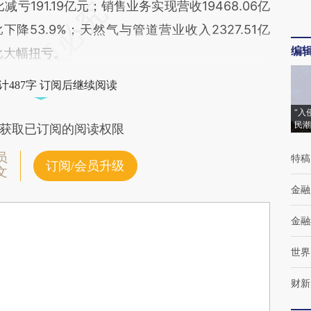
减亏191.19亿元；销售业务实现营收19468.06亿
下降53.9%；天然气与管道营业收入2327.51亿
编
比大幅扭亏。
计487字 订阅后继续阅读
“入
民潮
获取已订阅的阅读权限
员
特稿
订阅/会员升级
文
金融
金融
世界
财新