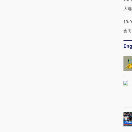
大选
19:0
会向
Eng