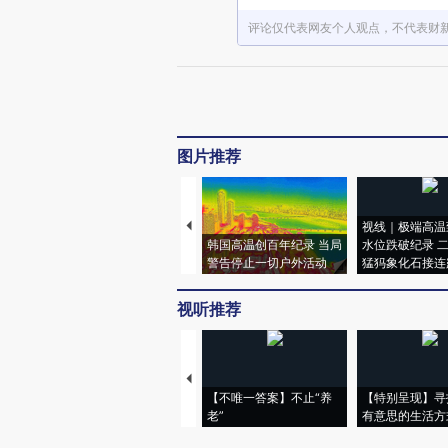
评论仅代表网友个人观点，不代表财
图片推荐
视线｜极端高温
韩国高温创百年纪录 当局
水位跌破纪录 
警告停止一切户外活动
猛犸象化石接连
视听推荐
【不唯一答案】不止“养
【特别呈现】寻
老”
有意思的生活方