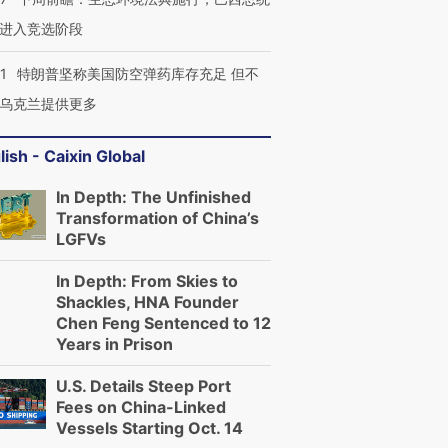
进入竞选阶段
1
特朗普坚称美国防空弹药库存充足 但不
乌克兰提供更多
lish - Caixin Global
In Depth: The Unfinished
Transformation of China’s
LGFVs
In Depth: From Skies to
Shackles, HNA Founder
Chen Feng Sentenced to 12
Years in Prison
U.S. Details Steep Port
Fees on China-Linked
Vessels Starting Oct. 14