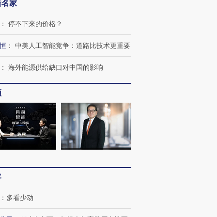
新名家
：
停不下来的价格？
恒
：
中美人工智能竞争：道路比技术更重要
：
海外能源供给缺口对中国的影响
频
跨国走私7万
视线｜被称为“蟑螂”的印
视线｜“入侵”还是“人道危
检体内含3种
度Z世代 用街头抗争将教
机”？难民潮撕裂西班牙
秘鲁纳斯
育部长拱下台
飞地休达
13人遇难
客
进第四届链博
【商旅对话】华住集团
技“链”接产
【特别呈现】寻找100种
CFO：不靠规模取胜，华
【特别呈
：
多看少动
有意思的生活方式·第三对
住三大增长引擎是什么？
有意思的