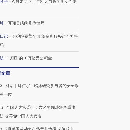
分子
：
AI冲击之下，年轻人与高学历女性更
坤
：
耳闻目睹的几位律师
日记
：
长护险覆盖全国 筹资和服务给予将持
码
波
：
“沉睡”的10万亿元公积金
新文章
53
对话｜邱仁宗：临床研究参与者的安全永
第一位
06
全国人大常委会：六名将领涉嫌严重违
法 被罢免全国人大代表
43
7月美国劳动力市场意外放缓 岗位减少