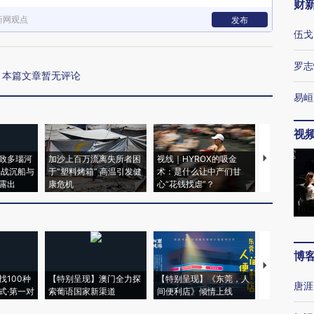
财
新网观点
发布
伍戈
罗志
本篇文章暂无评论
易峘
视
致多瑙河
加沙上百万流离失所者困
视线｜HYROX的吸金
马航飞行员
二战沉船与
于“塑料烤箱” 高温引发健
术：是什么让中产们甘
粒摇头丸 尿
露出
康危机
心“花钱找虐”？
毒品
博
【推广】走
找100种
【特别呈现】澳门全力探
【特别呈现】《东莞，人
会，让数智科
唐涯
式·第一对
索葡语国家新渠道
间便利店》倾情上线
业