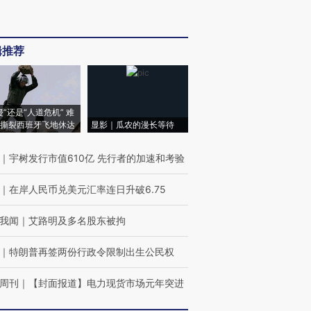
辑推荐
侵”还是“人道危机” 难
撕裂西班牙飞地休达
显影｜瓜农的漫长等待
｜
宇树发行市值610亿 先行者的加速和考验
｜
在岸人民币兑美元汇率连日升破6.75
我闻
｜
艾路明及多名股东被拘
｜
特朗普再签两份行政令限制出生公民权
周刊
｜
【封面报道】电力现货市场元年突进