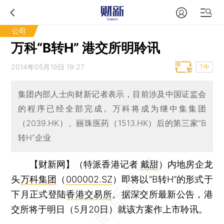
公司
万科“B转H” 港交所明聆讯
2014年05月19日 19:27
T中
集团内部人士向财新记者表示，目前涉及中国证监会
的程序已经全部完成。万科将成为继中集集团
（2039.HK）、丽珠医药（1513.HK）后的第三家“B
转H”企业
【财新网】（特派香港记者
戴甜
）
内地房企龙
头
万科集团
（
000002.SZ
）即将以“B转H”的形式于
下月正式登陆
香港交易所
。据深交所最新公告，港
交所将于明日（5月20日）就该方案作上市聆讯。