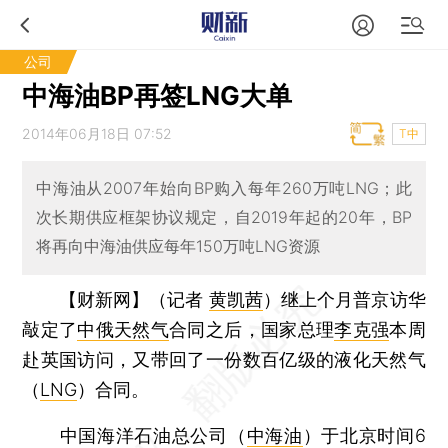
公司
中海油BP再签LNG大单
2014年06月18日 07:52
T中
中海油从2007年始向BP购入每年260万吨LNG；此
次长期供应框架协议规定，自2019年起的20年，BP
将再向中海油供应每年150万吨LNG资源
【财新网】（记者
黄凯茜
）
继上个月普京访华
敲定了
中俄天然气
合同之后，国家总理
李克强
本周
赴英国访问，又带回了一份数百亿级的液化天然气
（
LNG
）合同。
中国海洋石油总公司（
中海油
）于北京时间6